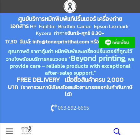
ศูนย์บริการหมึกพิมพ์
แ
ท้ปริ้นเตอร์ เครื่องถ่าย
เอกสาร
HP Fujifilm Brother Canon Epson Lexm
ark
Kycera
ทำการ
จันทร์-ศุกร์ 8.30-
17.30 อีเมล์:
info@tonerprin
tthai.com
ห
รือ
คุณภาพดี ราคาคุ้มค่า หมึกพิมพ์และเครื่องปริ้นเตอร์ที่คุณไว้
Beyond printing
วางใจพร้อมบริการครบวงจร "
, we
provide care – reliable products with exceptional
after-sales support."
FREE DELIVERY เมื่อซื้อสินค้าครบ 2,000
บาท
(ราคารวมภาษีเรียบร้อยแล้วสามารถออกใบกำกับภาษี
ได้)
063-592-6665