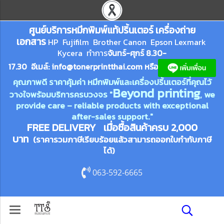
ศูนย์บริการหมึกพิมพ์
แ
ท้ปริ้นเตอร์ เครื่องถ่าย
เอกสาร
HP Fujifilm Brother Canon Epson Lexm
ark
Kycera
ทำการ
จันทร์-ศุกร์ 8.30-
17.30 อีเมล์:
info@tonerprin
tthai.com
ห
รือ
คุณภาพดี ราคาคุ้มค่า หมึกพิมพ์และเครื่องปริ้นเตอร์ที่คุณไว้
Beyond printing
วางใจพร้อมบริการครบวงจร "
, we
provide care – reliable products with exceptional
after-sales support."
FREE DELIVERY เมื่อซื้อสินค้าครบ 2,000
บาท
(ราคารวมภาษีเรียบร้อยแล้วสามารถออกใบกำกับภาษี
ได้)
063-592-6665