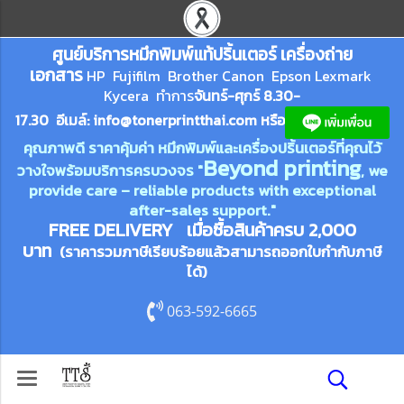
ศูนย์บริการหมึกพิมพ์
แ
ท้ปริ้นเตอร์ เครื่องถ่าย
เอกสาร
HP Fujifilm Brother Canon Epson Lexm
ark
Kycera
ทำการ
จันทร์-ศุกร์ 8.30-
17.30 อีเมล์:
info@tonerprin
tthai.com
ห
รือ
คุณภาพดี ราคาคุ้มค่า หมึกพิมพ์และเครื่องปริ้นเตอร์ที่คุณไว้
Beyond printing
วางใจพร้อมบริการครบวงจร "
, we
provide care – reliable products with exceptional
after-sales support."
FREE DELIVERY เมื่อซื้อสินค้าครบ 2,000
บาท
(ราคารวมภาษีเรียบร้อยแล้วสามารถออกใบกำกับภาษี
ได้)
063-592-6665