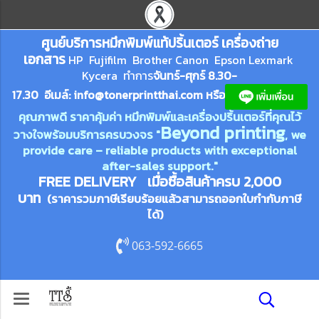
ศูนย์บริการหมึกพิมพ์
แ
ท้ปริ้นเตอร์ เครื่องถ่าย
เอกสาร
HP Fujifilm Brother Canon Epson Lexm
ark
Kycera
ทำการ
จันทร์-ศุกร์ 8.30-
17.30 อีเมล์:
info@tonerprin
tthai.com
ห
รือ
คุณภาพดี ราคาคุ้มค่า หมึกพิมพ์และเครื่องปริ้นเตอร์ที่คุณไว้
Beyond printing
วางใจพร้อมบริการครบวงจร "
, we
provide care – reliable products with exceptional
after-sales support."
FREE DELIVERY เมื่อซื้อสินค้าครบ 2,000
บาท
(ราคารวมภาษีเรียบร้อยแล้วสามารถออกใบกำกับภาษี
ได้)
063-592-6665