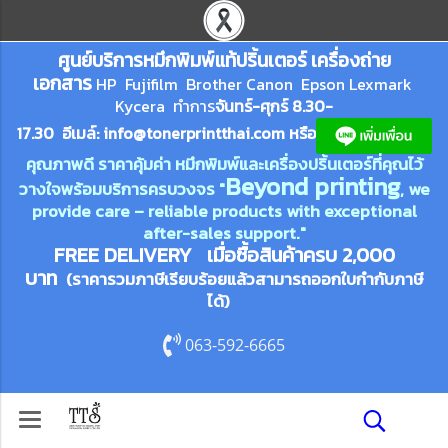
ศูนย์บริการหมึกพิมพ์
แ
ท้ปริ้นเตอร์ เครื่องถ่าย
เอกสาร
HP Fujifilm Brother Canon Epson Lexm
ark
Kycera
ทำการ
จันทร์-ศุกร์ 8.30-
17.30 อีเมล์:
info@tonerprin
tthai.com
ห
รือ
คุณภาพดี ราคาคุ้มค่า หมึกพิมพ์และเครื่องปริ้นเตอร์ที่คุณไว้
Beyond printing
วางใจพร้อมบริการครบวงจร "
, we
provide care – reliable products with exceptional
after-sales support."
FREE DELIVERY เมื่อซื้อสินค้าครบ 2,000
บาท
(ราคารวมภาษีเรียบร้อยแล้วสามารถออกใบกำกับภาษี
ได้)
063-592-6665