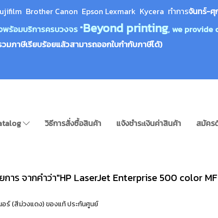
ujifilm Brother Canon Epson Lexm
ark Kycera
ทำการ
จันทร์-ศุ
Beyond printing
างใจพร้อมบริการครบวงจร "
, we provide 
รวมภาษีเรียบร้อยแล้วสามารถออกใบกำกับภาษีได้)
atalog
วิธีการสั่งซื้อสินค้า
แจ้งชำระเงินค่าสินค้า
สมัครด
ายการ จากคำว่า"HP LaserJet Enterprise 500 color M
 (สีม่วงแดง) ของแท้ ประกันศูนย์