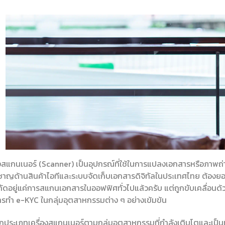
องสแกนเนอร์ (Scanner) เป็นอุปกรณ์ที่ใช้ในการแปลงเอกสารหรือภาพถ่
วชาญด้านสินค้าไอทีและระบบจัดเก็บเอกสารดิจิทัลในประเทศไทย ต้องยอมร
กัดอยู่แค่การสแกนเอกสารในออฟฟิศทั่วไปแล้วครับ แต่ถูกขับเคลื่อน
รทำ e-KYC ในกลุ่มอุตสาหกรรมต่าง ๆ อย่างเข้มข้น
ึกประเภทเครื่องสแกนเนอร์ตามกลุ่มอุตสาหกรรมที่กำลังเติบโตและเป็