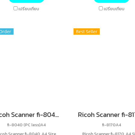
 ppm/160 ipm and a 100-sheet
scanning, a 100-sheet ADF,
เปรียบเทียบ
เปรียบเทียบ
ADF. It includes network/USB
advanced security features.
nnectivity, a 4.3" touchscreen,
handles mixed media, offer
d comes with a 1-year return-
dpi resolution, and includes 
Order
Best Seller
to-HP warranty
year return-to-HP warran
Ricoh Scanner fi-8040, A4 Size, Simplex 40 ppm, Duplex 80 ipm, ADF 50 Sheets, 600dpi, 10BASE-T, 100BASE-TX, 1000 BASE-TStandard warranty 1 ปี Carry-in (Warranty 12 months after delivery date, return to base)
fi-8040 (PC less)A4
fi-8170A4
icoh Scanner fi-8040, A4 Size,
Ricoh Scanner fi-8170, A4 S