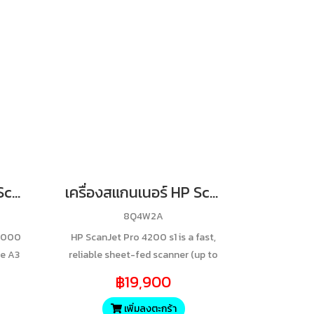
เครื่องสแกนเนอร์ HP ScanjJet Enterprise 9000 s1 - A3 (New) 1 yr return to HP
เครื่องสแกนเนอร์ HP ScanJet Pro 4200 s1 (New) 1 yr return to HP
8Q4W2A
 9000
HP ScanJet Pro 4200 s1 is a fast,
me A3
reliable sheet-fed scanner (up to
 for
40 ppm/80 ipm) designed for
฿19,900
uring
high-volume, two-sided scanning
lex
up to 4,500 pages daily. It
เพิ่มลงตะกร้า