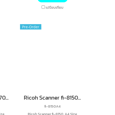
 and
features a 50-sheet ADF, USB 3.0
เปรียบเทียบ
 It
connectivity,
s 600
a 1-
Pre-Order
ty
Ricoh Scanner fi-8170, A4 Size, Simplex 70 ppm, Duplex 140 ipm, ADF 100 Sheets, 600dpi, Support USB, Ethernet 10/100/1000Standard warranty 1 ปี Carry-in (Warranty 12 months after delivery date, return to base)
Ricoh Scanner fi-8150, A4 Size, Simplex 50 ppm, Duplex 100 ipm, ADF 100 Sheets, 600dpi, Support USB, Ethernet 10/100/1000Standard warranty 1 ปี Carry-in (Warranty 12 months after delivery date, return to base)
fi-8150A4
ize,
Ricoh Scanner fi-8150, A4 Size,