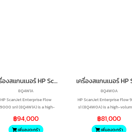
เครื่องสแกนเนอร์ HP ScanjJet Enterprise 9000 sn1 - A3 (New) 1 yr return to HP
8Q4W1A
8Q4W0A
HP ScanJet Enterprise Flow
HP ScanJet Enterprise Flow
9000 sn1 (8Q4W1A) is a high-
s1 (8Q4W0A) is a high-volu
formance A3 sheetfed scanner
sheet-fed scanner designed
฿94,000
฿81,000
esigned for heavy document
productive workplaces, feat
rkloads, offering speeds up to
up to 80 ppm/160 ipm dup
เพิ่มลงตะกร้า
เพิ่มลงตะกร้า