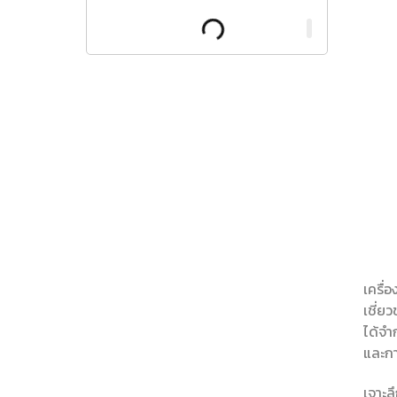
เครื่
เชี่ย
ได้จำ
และกา
เจาะล