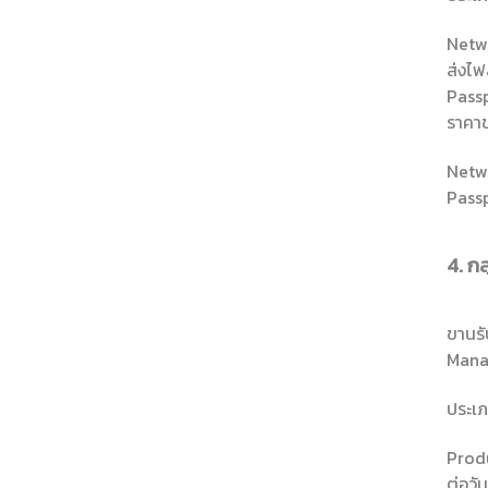
Netwo
ส่งไฟ
Passp
ราคา
Netw
Passp
4. ก
ขานรั
Mana
ประเภ
Produ
ต่อวั