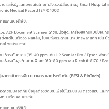
าบาลทั้งรัฐและเอกชนในไทยกำลังเร่งเปลี่ยนผ่านสู่ Smart Hospital แป
tronic Medical Record (EMR) 100%
ทสแกนเนอร์ที่ใช้:
op ADF Document Scanner (ความเร็วสูง): เครื่องสแกนแบบป้อนกร
 (ตั้งแต่ใบเสร็จจิ๋ว, ผลแล็บ, ไปจนถึงกระดาษหนา/บัตรพลาสติก เช่น บ
ขายโดยประมาณ:
วามเร็วระดับกลาง (35-40 ppm เช่น HP ScanJet Pro / Epson Work
วามเร็วระดับสูง/ทนทานพิเศษ (60-80 ppm เช่น Ricoh fi-8170 / 
ลุ่มสถาบันการเงิน ธนาคาร และประกันภัย (BFSI & FinTech)
รื่องความปลอดภัย ข้อมูลต้องชัดเจนเพื่อใช้ในระบบ AI ตรวจสอบ และก
องทุน หรือเคลมประกัน
ทสแกนเนอร์ที่ใช้: