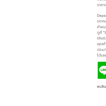
ราคา
Depar
(หาก
คำแนะ
ดูที่
(Roll
คุณกำ
ประมา
ได้เล
พบสินค