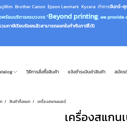
ujifilm Brother Canon Epson Lexm
ark Kycera
ทำการ
จันทร์-ศุ
Beyond printing
างใจพร้อมบริการครบวงจร "
, we provide 
รวมภาษีเรียบร้อยแล้วสามารถออกใบกำกับภาษีได้)
atalog
วิธีการสั่งซื้อสินค้า
แจ้งชำระเงินค่าสินค้า
สมัครด
รก
สินค้าทั้งหมด
เครื่องสแกนเนอร์
เครื่องสแกนเ