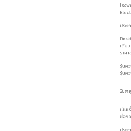
โรงพย
Elec
ประเภ
Deskt
เดียว
ราคา
รุ่นค
รุ่นค
3. ก
เน้นเ
ซื้อก
ประเภ