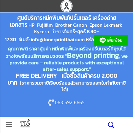
ศูนย์บริการหมึกพิมพ์
แ
ท้ปริ้นเตอร์ เครื่องถ่าย
เอกสาร
HP Fujifilm Brother Canon Epson Lexm
ark
Kycera
ทำการ
จันทร์-ศุกร์ 8.30-
17.30 อีเมล์:
info@tonerprin
tthai.com
ห
รือ
คุณภาพดี ราคาคุ้มค่า หมึกพิมพ์และเครื่องปริ้นเตอร์ที่คุณไว้
Beyond printing
วางใจพร้อมบริการครบวงจร "
, we
provide care – reliable products with exceptional
after-sales support."
FREE DELIVERY เมื่อซื้อสินค้าครบ 2,000
บาท
(ราคารวมภาษีเรียบร้อยแล้วสามารถออกใบกำกับภาษี
ได้)
063-592-6665