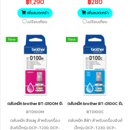
฿1,290
฿280
ยี่ห้อ รุ่น Brother รุ่นv HL-
T730DW, DCP-T830DW, MFC-
1110 /HL-1210W/DCP-
T930DW (7,500 แผ่น
เพิ่มลงตะกร้า
เพิ่มลงตะกร้า
1510/DCP-1610W/MFC-
ISO24734)
เปรียบเทียบ
เปรียบเทียบ
1810/MFC-1815/MFC-1910W ,
ปริมาณการพิมพ์ 5% บน A4 :
New
New
1,000 แผ่น
ตลับหมึก brother BT-D100M รับประกันศูนย์ของแท้แน่นอน
ตลับหมึก brother BT-D100C รับประก
BTD100M
BTD100C
ตลับหมึก สีชมพู สำหรับเครื่อง
ตลับหมึก สีฟ้า สำหรับเครื่องอิงค์
อิงค์เจ็ทรุ่น DCP-T230, DCP-
เจ็ทรุ่น DCP-T230, DCP-