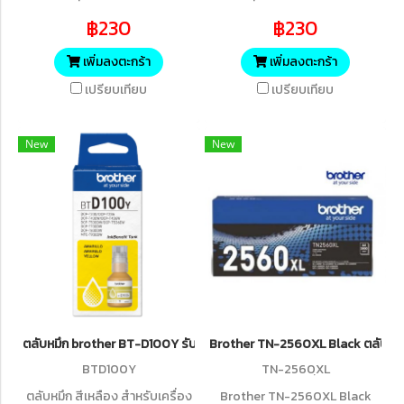
T430W, DCP-T530DW,DCP-
T430W, DCP-T530DW,DCP-
฿230
฿230
T730DW, DCP-T830DW, MFC-
T730DW, DCP-T830DW, MFC-
T930DW (5,000 แผ่น ISO
T930DW (5,000 แผ่น
เพิ่มลงตะกร้า
เพิ่มลงตะกร้า
24734)
ISO24734)
เปรียบเทียบ
เปรียบเทียบ
New
New
ตลับหมึก brother BT-D100Y รับประกันศูนย์ของแท้แน่นอน
Brother TN-2560XL Black ตลับหมึกโ
BTD100Y
TN-2560ฺXL
ตลับหมึก สีเหลือง สำหรับเครื่อง
Brother TN-2560XL Black