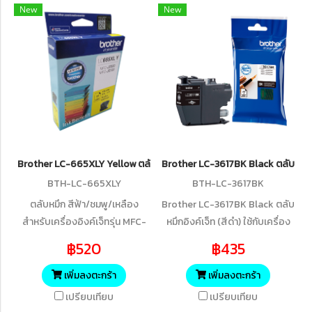
New
New
Brother LC-665XLY Yellow ตลับหมึกอิงค์เจ็ท (สีเหลือง) ของแท้ รับประกั
Brother LC-3617BK Black ตลับหมึกอิง
BTH-LC-665XLY
BTH-LC-3617BK
ตลับหมึก สีฟ้า/ชมพู/เหลือง
Brother LC-3617BK Black ตลับ
สำหรับเครื่องอิงค์เจ็ทรุ่น MFC-
หมึกอิงค์เจ็ท (สีดำ) ใช้กับเครื่อง
J2320, MFC-J2720 (1,200 แผ่น
ปริ้นเตอร์ เลเซอร์
฿520
฿435
ISO24711)
ยี่ห้อ รุ่น Brother รุ่น MFC-
J2330DW , MFC-J2730DW ,
เพิ่มลงตะกร้า
เพิ่มลงตะกร้า
MFC-J3530DW , MFC-
เปรียบเทียบ
เปรียบเทียบ
J3930DW , ปริมาณการพิมพ์ 5%