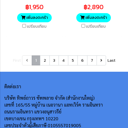
L3240CDW/HL-
L3280CDW/DCP-
฿1,950
฿2,890
L3280CDW/DCP-
L3560CDW/MFC-
L3560CDW/MFC-
L3760CDW/MFC-L8340CDW
เพิ่มลงตะกร้า
เพิ่มลงตะกร้า
L3760CDW/MFC-L8340CDW
(3,000 แผ่น ISO/IEC 19798)
เปรียบเทียบ
เปรียบเทียบ
(1,200 แผ่น ISO/IEC 19798)
First
1
2
3
4
5
6
7
Last
ติดต่อเรา
บริษัท ทิพย์ถาวร ซัพพลาย จำกัด (สำนักงานใหญ่)
เลขที่ 165/55
หมู่บ้าน เนอวานา แอทเวิร์ค รามอินทรา
ถนนรามอินทรา แขวงอนุสาวรีย์
เขตบางเขน กรุงเทพฯ 10220
เลขประจำตัวผู้เสียภาษี 0105557019005