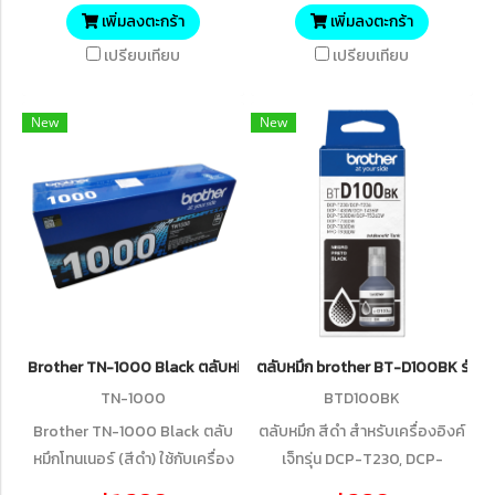
MFC-L3760CDW, MFC-
L2400D/HL-L2440DW/HL-
เพิ่มลงตะกร้า
เพิ่มลงตะกร้า
L8340CDW , พิมพ์ได้สูงสุดถึง
L2460DN/HL-L2460DW/DCP-
เปรียบเทียบ
เปรียบเทียบ
20,000 แผ่น
L2640DW/DCP-L-
2680DW/MFC-
New
New
L2805DW/MFC-L2885DW ,
ปริมาณการพิมพ์ 5% บน A4 :
15,000 แผ่น
Brother TN-1000 Black ตลับหมึกโทนเนอร์ (สีดำ) ของแท้ รับประกันศูนย์
ตลับหมึก brother BT-D100BK รับปร
TN-1000
BTD100BK
Brother TN-1000 Black ตลับ
ตลับหมึก สีดำ สำหรับเครื่องอิงค์
หมึกโทนเนอร์ (สีดำ) ใช้กับเครื่อง
เจ็ทรุ่น DCP-T230, DCP-
ปริ้นเตอร์ เลเซอร์
T430W, DCP-T530DW,DCP-