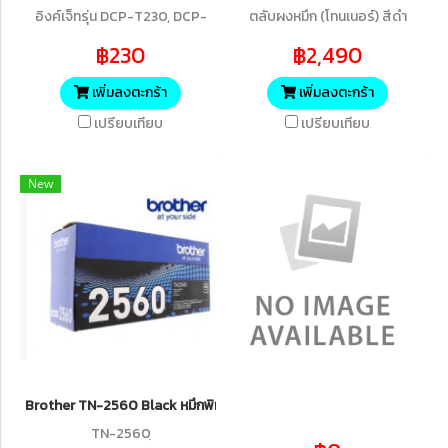
อิงค์เจ็ทรุ่น DCP-T230, DCP-
ตลับผงหมึก (โทนเนอร์) สีดำ
T430W, DCP-T530DW,DCP-
สำหรับรุ่น HL-L2460DN/HL-
฿230
฿2,490
T730DW, DCP-T830DW, MFC-
L2460DW/DCP-
T930DW (5,000 แผ่น
L2640DW/MFC-
เพิ่มลงตะกร้า
เพิ่มลงตะกร้า
ISO24734)
L2805DW/MFC-L2885DW
เปรียบเทียบ
เปรียบเทียบ
(3,000 แผ่น ISO/IEC 19752)
New
Brother TN-2560 Black หมึกพิมพ์เลเซอร์บราเดอร์ รับประกันศูนย์บริก
TN-2560ฺ