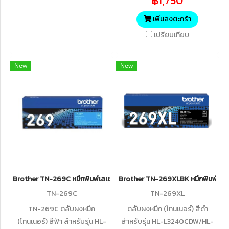
฿1,750
L3560CDW/MFC-
L3760CDW/MFC-L8340CDW ,
เพิ่มลงตะกร้า
ปริมาณการพิมพ์ 5% บน A4 :
เปรียบเทียบ
1,500 แผ่น
New
New
Brother TN-269C หมึกพิมพ์เลเซอร์บราเดอร์ รับประกันศูนย์บริการของแ
Brother TN-269XLBK หมึกพิมพ์เลเซอ
TN-269C
TN-269XL
TN-269C ตลับผงหมึก
ตลับผงหมึก (โทนเนอร์) สีดำ
(โทนเนอร์) สีฟ้า สำหรับรุ่น HL-
สำหรับรุ่น HL-L3240CDW/HL-