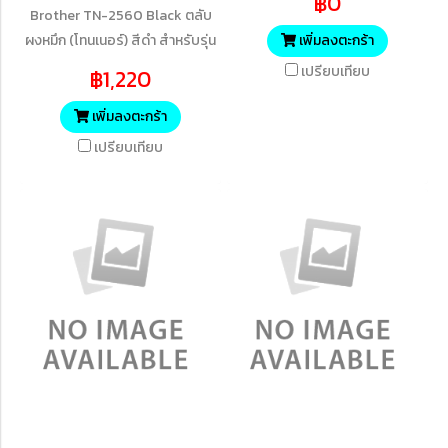
฿0
Brother TN-2560 Black ตลับ
ผงหมึก (โทนเนอร์) สีดำ สำหรับรุ่น
เพิ่มลงตะกร้า
HL-L2460DN/HL-
เปรียบเทียบ
฿1,220
L2460DW/DCP-
L2640DW/MFC-
เพิ่มลงตะกร้า
L2805DW/MFC-L2885DW
เปรียบเทียบ
(1,200 แผ่น ISO/IEC 19752)