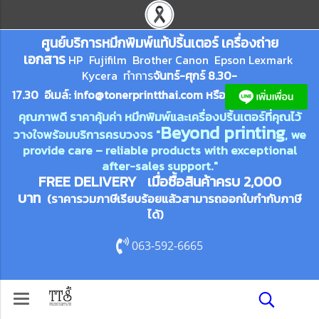
ศูนย์บริการหมึกพิมพ์
แ
ท้ปริ้นเตอร์ เครื่องถ่าย
เอกสาร
HP Fujifilm Brother Canon Epson Lexm
ark
Kycera
ทำการ
จันทร์-ศุกร์ 8.30-
17.30 อีเมล์:
info@tonerprin
tthai.com
ห
รือ
คุณภาพดี ราคาคุ้มค่า หมึกพิมพ์และเครื่องปริ้นเตอร์ที่คุณไว้
Beyond printing
วางใจพร้อมบริการครบวงจร "
, we
provide care – reliable products with exceptional
after-sales support."
FREE DELIVERY เมื่อซื้อสินค้าครบ 2,000
บาท
(ราคารวมภาษีเรียบร้อยแล้วสามารถออกใบกำกับภาษี
ได้)
063-592-6665