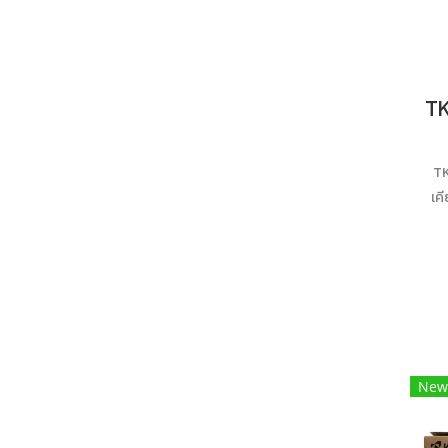
TK
เค
New