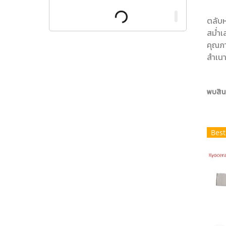
ตลับห
สม่ำเ
คุณภา
สำเนา
พบสินค
Best