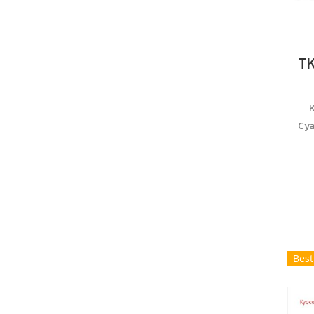
K
Cya
Best