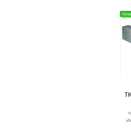
New
T
เค