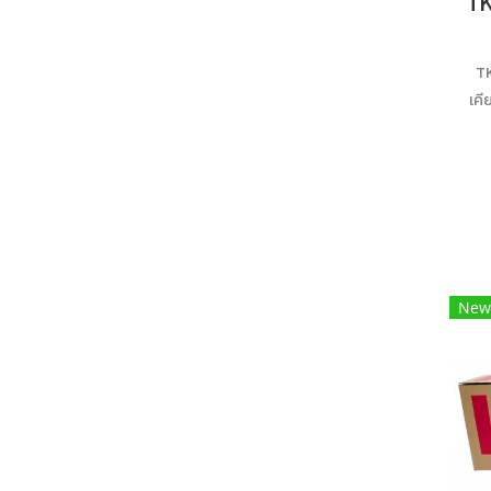
TK
เคี
ก
New