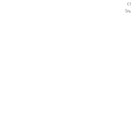
CS
โทน