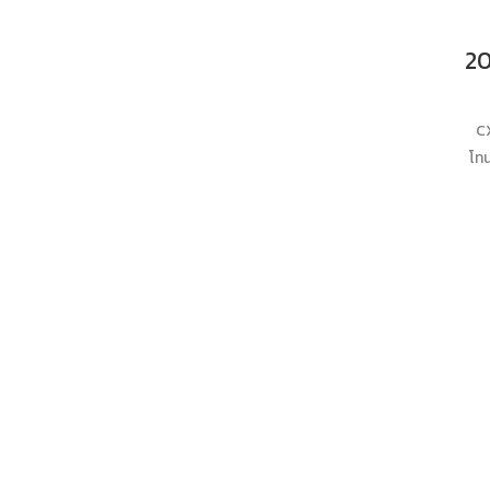
C
โทน