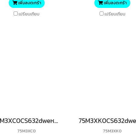
เพิ่มลงตะกร้า
เพิ่มลงตะกร้า
เปรียบเทียบ
เปรียบเทียบ
75M3XC0CS632dweหมึกพิมพ์ของแท้ เลเซอร์โทนเนอร์ รับประกันศูนย์บริการของแท้แน่นอนC 11700 Yields
75M3XC0
75M3XK0