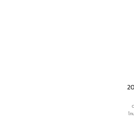
C
โทน