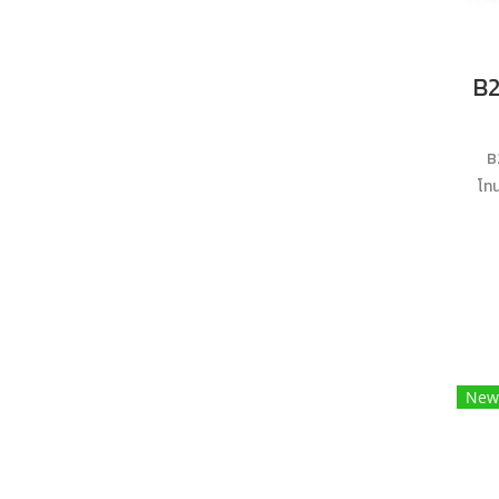
B
โทน
New