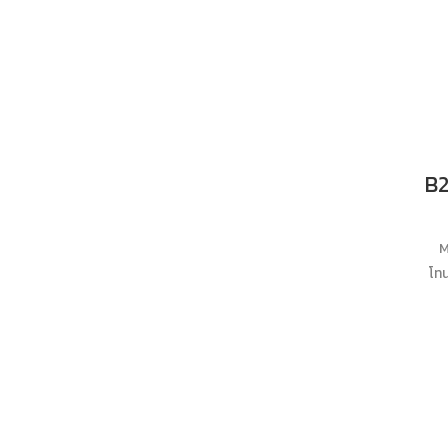
M
โทน