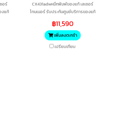
ซอร์
CX431adwหมึกพิมพ์ของแท้ เลเซอร์
องแท้
โทนเนอร์ รับประกันศูนย์บริการของแท้
แน่นอนM 6700 Yields
฿11,590
เพิ่มลงตะกร้า
เปรียบเทียบ