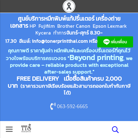
ศูนย์บริการหมึกพิมพ์
แ
ท้ปริ้นเตอร์ เครื่องถ่าย
เอกสาร
HP Fujifilm Brother Canon Epson Lexm
ark
Kycera
ทำการ
จันทร์-ศุกร์ 8.30-
17.30 อีเมล์:
info@tonerprin
tthai.com
ห
รือ
คุณภาพดี ราคาคุ้มค่า หมึกพิมพ์และเครื่องปริ้นเตอร์ที่คุณไว้
Beyond printing
วางใจพร้อมบริการครบวงจร "
, we
provide care – reliable products with exceptional
after-sales support."
FREE DELIVERY เมื่อซื้อสินค้าครบ 2,000
บาท
(ราคารวมภาษีเรียบร้อยแล้วสามารถออกใบกำกับภาษี
ได้)
063-592-6665