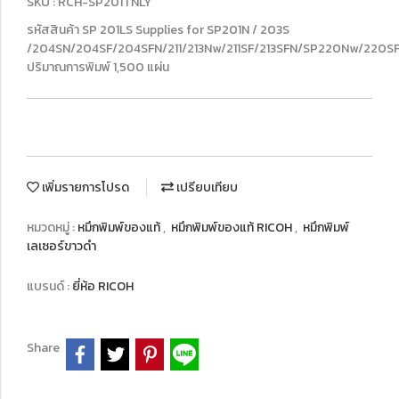
SKU : RCH-SP201TNLY
รหัสสินค้า SP 201LS Supplies for SP201N / 203S
/204SN/204SF/204SFN/211/213Nw/211SF/213SFN/SP220Nw/220S
ปริมาณการพิมพ์ 1,500 แผ่น
เพิ่มรายการโปรด
เปรียบเทียบ
หมวดหมู่ :
หมึกพิมพ์ของแท้
,
หมึกพิมพ์ของแท้ RICOH
,
หมึกพิมพ์
เลเซอร์ขาวดำ
แบรนด์ :
ยี่ห้อ RICOH
Share