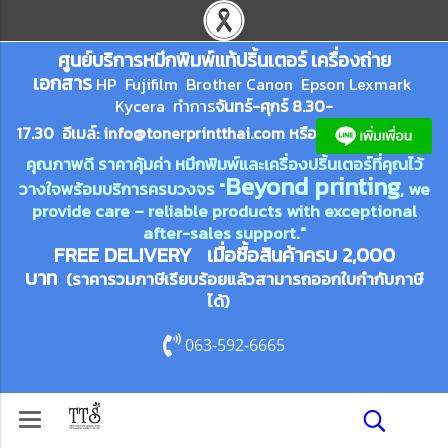
ศูนย์บริการหมึกพิมพ์
แ
ท้ปริ้นเตอร์ เครื่องถ่าย
เอกสาร
HP Fujifilm Brother Canon Epson Lexm
ark
Kycera
ทำการ
จันทร์-ศุกร์ 8.30-
17.30 อีเมล์:
info@tonerprin
tthai.com
ห
รือ
คุณภาพดี ราคาคุ้มค่า หมึกพิมพ์และเครื่องปริ้นเตอร์ที่คุณไว้
Beyond printing
วางใจพร้อมบริการครบวงจร "
, we
provide care – reliable products with exceptional
after-sales support."
FREE DELIVERY เมื่อซื้อสินค้าครบ 2,000
บาท
(ราคารวมภาษีเรียบร้อยแล้วสามารถออกใบกำกับภาษี
ได้)
063-592-6665