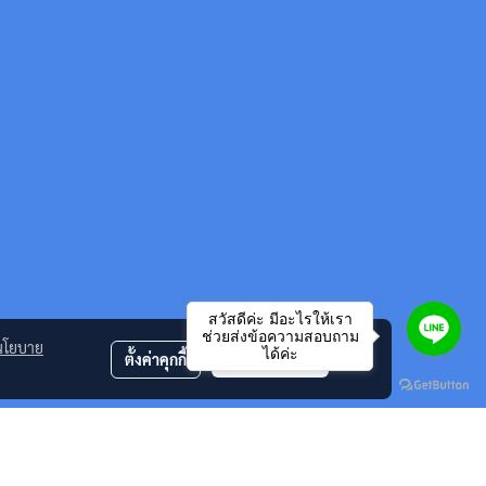
สวัสดีค่ะ มีอะไรให้เรา
ช่วยส่งข้อความสอบถาม
นโยบาย
ได้ค่ะ
ตั้งค่าคุกกี้
ยอมรับทั้งหมด
mark , Kycera ริบบอน ฟิล์มแฟกซ์ ของแท้ และ หมึกพิมพ์เทียบเท่า