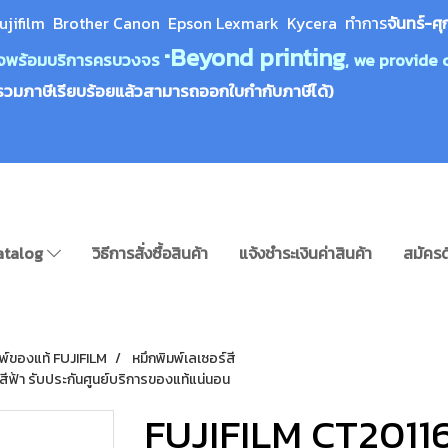
ujifilm Brother Canon Epson Lexm
ark Kycera
ทำการ
จันทร์-ศุ
Beyond printing
างใจพร้อมบริการครบวงจร "
, we provide 
รวมภาษีเรียบร้อยแล้วสามารถออกใบกำกับภาษีได้)
atalog
วิธีการสั่งซื้อสินค้า
แจ้งชำระเงินค่าสินค้า
สมัครด
มพ์ของแท้ FUJIFILM
หมึกพิมพ์เลเซอร์สี
ีฟ้า รับประกันศูนย์บริการของแท้แน่นอน
FUJIFILM CT20116