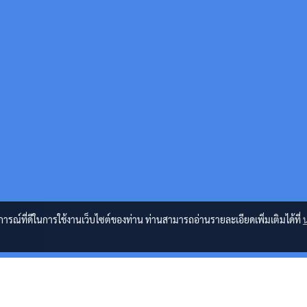
บการณ์ที่ดีในการใช้งานเว็บไซต์ของท่าน ท่านสามารถอ่านรายละเอียดเพิ่มเติมได้ที่
่อง ปริ้นเตอร์ และ หมึกพิมพ์ HP , Samsung , Xerox , Brother , Canon , Epson , Lex