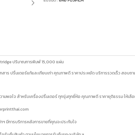
แบรนด์ :
ยี่ห้อ FUJIFILM
tridge ปริมาณการพิมพ์ 15,000 แผ่น
่ายเอกสาร ปริ้นเตอร์แท้และเทียบเท่า คุณภาพดี ราคาประหยัด บริการรวดเร็ว ส
มพอใจ สำหรับเครื่องปริ้นเตอร์ ทุกรุ่นทุกยี่ห้อ คุณภาพดี ราคายุติธรรม ให้เลื
erprintthai.com
ริษัทฯ มีการบริการหลังการขายที่คุณจะประทับใจ
 หรือรับคืนสินค้า ตามนโยบายการรับคืนของบริษัท ฯ