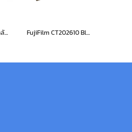
Fuji FILM CT202611 ตลับหมึก For DocuPrint CP315dw/ CM315z หมึกพิมพ์เลเซอร์โทนเนอร์สีฟ้า รับประกันศูนย์บริการของแท้แน่นอน
FujiFilm CT202610 Black For DocuPrint CP315dw/ CM315z หมึกพิมพ์เลเซอร์โทนเนอร์สีดำ รับประกันศูนย์บริการของแท้แน่นอน