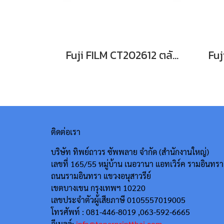
Fuji FILM CT202612 ตลับหมึกFor DocuPrint CP315dw/ CM315z หมึกพิมพ์เลเซอร์โทนเนอร์สีแดง รับประกันศูนย์บริการของแท้แน่นอน
ติดต่อเรา
บริษัท ทิพย์ถาวร ซัพพลาย จำกัด (สำนักงานใหญ่)
เลขที่ 165/55
หมู่บ้าน เนอวานา แอทเวิร์ค รามอินทรา
ถนนรามอินทรา แขวงอนุสาวรีย์
เขตบางเขน กรุงเทพฯ 10220
เลขประจำตัวผู้เสียภาษี 0105557019005
โทรศัพท์ : 081-446-8019 ,063-592-6665
อีเมลล์:
info@tonerprintthai.com