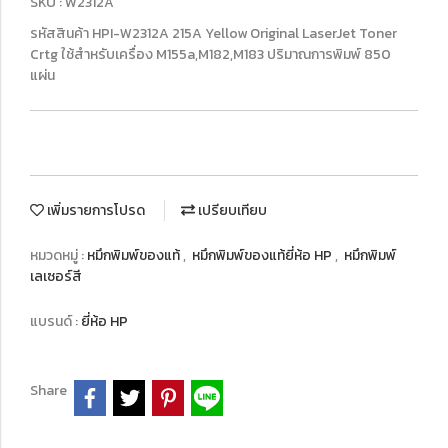
SKU : W2312A
รหัสสินค้า HPI-W2312A 215A Yellow Original LaserJet Toner
Crtg ใช้สำหรับเครื่อง M155a,M182,M183 ปริมาณการพิมพ์ 850
แผ่น
เพิ่มรายการโปรด
เปรียบเทียบ
หมวดหมู่ :
หมึกพิมพ์ของแท้
,
หมึกพิมพ์ของแท้ยี่ห้อ HP
,
หมึกพิมพ์
เลเซอร์สี
แบรนด์ :
ยี่ห้อ HP
Share