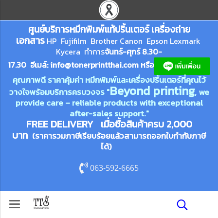
ศูนย์บริการหมึกพิมพ์
แ
ท้ปริ้นเตอร์ เครื่องถ่าย
เอกสาร
HP Fujifilm Brother Canon Epson Lexm
ark
Kycera
ทำการ
จันทร์-ศุกร์ 8.30-
17.30 อีเมล์:
info@tonerprin
tthai.com
ห
รือ
คุณภาพดี ราคาคุ้มค่า หมึกพิมพ์และเครื่องปริ้นเตอร์ที่คุณไว้
Beyond printing
วางใจพร้อมบริการครบวงจร "
, we
provide care – reliable products with exceptional
after-sales support."
FREE DELIVERY เมื่อซื้อสินค้าครบ 2,000
บาท
(ราคารวมภาษีเรียบร้อยแล้วสามารถออกใบกำกับภาษี
ได้)
063-592-6665