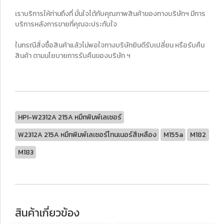
เราบริการให้ท่านถึงที่ มั่นใจได้กับคุณภาพสินค้าของทางบริษัทฯ มีการ
บริการหลังการขายที่คุณจะประทับใจ
ในกรณีสั่งซื้อสินค้าแล้วไม่พอใจทางบริษัทยินดีรับเปลี่ยน หรือรับคืน
สินค้า ตามนโยบายการรับคืนของบริษัท ฯ
HPI-W2312A 215A หมึกพิมพ์เลเซอร์
W2312A 215A หมึกพิมพ์เลเซอร์โทนเนอร์สีเหลือง
M155a
M182
M183
สินค้าเกี่ยวข้อง