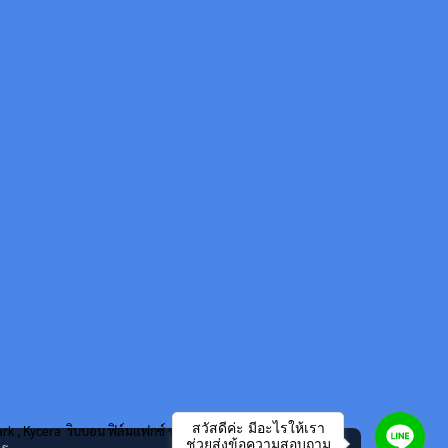
สวัสดีค่ะ มีอะไรให้เรา
mark , Kycera ริบบอน ฟิล์มแฟกซ์ ของแท้ และ หมึกพิมพ์เทียบเท่า
ช่วยส่งข้อความสอบถาม