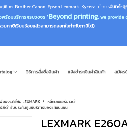
ujifilm Brother Canon Epson Lexm
ark Kycera
ทำการ
จันทร์-ศุ
Beyond printing
างใจพร้อมบริการครบวงจร "
, we provide 
รวมภาษีเรียบร้อยแล้วสามารถออกใบกำกับภาษีได้)
atalog
วิธีการสั่งซื้อสินค้า
แจ้งชำระเงินค่าสินค้า
สมัครด
มพ์ของแท้ยี่ห้อ LEXMARK
หมึกเลเซอร์ขาวดำ
์สีดำ รับประกันศูนย์บริการของแท้แน่นอน
LEXMARK E260A11