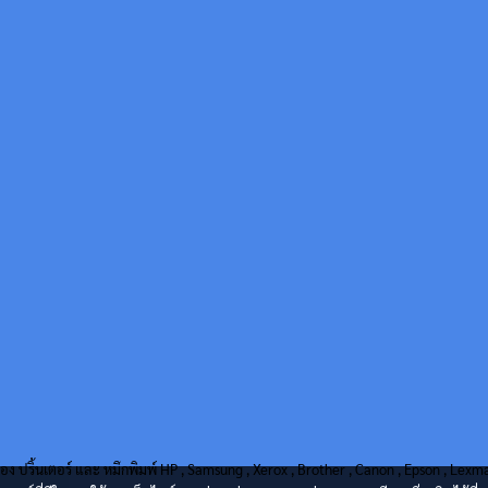
่อง ปริ้นเตอร์ และ หมึกพิมพ์ HP , Samsung , Xerox , Brother , Canon , Epson , Lex