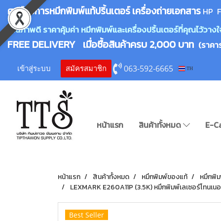
ศูนย์บริการหมึกพิมพ์
แ
ท้ปริ้นเตอร์ เครื่องถ่ายเอกสาร
HP F
คุณภาพดี ราคาคุ้มค่า หมึกพิมพ์และเครื่องปริ้นเตอร์ที่คุณไว้ว
FREE DELIVERY เมื่อซื้อสินค้าครบ 2,000 บาท
(ราคา
063-592-6665
เข้าสู่ระบบ
สมัครสมาชิก
TH
หน้าแรก
สินค้าทั้งหมด
E-C
หน้าแรก
สินค้าทั้งหมด
หมึกพิมพ์ของแท้
หมึกพิ
LEXMARK E260A11P (3.5K) หมึกพิมพ์เลเซอร์โทนเนอร
Best Seller