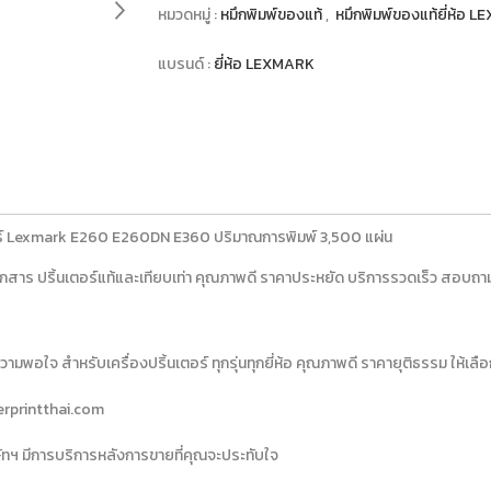
หมวดหมู่ :
หมึกพิมพ์ของแท้
,
หมึกพิมพ์ของแท้ยี่ห้อ
แบรนด์ :
ยี่ห้อ LEXMARK
ลเซอร์ Lexmark E260 E260DN E360 ปริมาณการพิมพ์ 3,500 แผ่น
่ายเอกสาร ปริ้นเตอร์แท้และเทียบเท่า คุณภาพดี ราคาประหยัด บริการรวดเร็ว ส
มพอใจ สำหรับเครื่องปริ้นเตอร์ ทุกรุ่นทุกยี่ห้อ คุณภาพดี ราคายุติธรรม ให้เลื
erprintthai.com
ริษัทฯ มีการบริการหลังการขายที่คุณจะประทับใจ