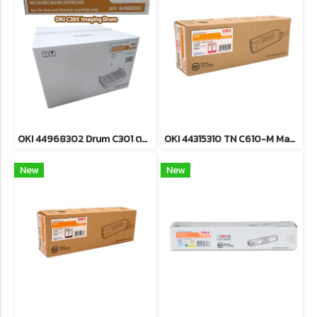
OKI 44968302 Drum C301 ตลับชุดดรัม ของแท้ ประกันศูนย์
OKI 44315310 TN C610-M Magenta ตลับหมึกโทนเนอร์ (สีม่วงแดง) ของแท้ ประกันศูนย์
New
New