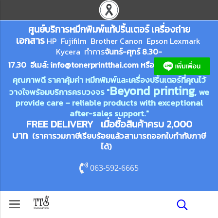
ศูนย์บริการหมึกพิมพ์
แ
ท้ปริ้นเตอร์ เครื่องถ่าย
เอกสาร
HP Fujifilm Brother Canon Epson Lexm
ark
Kycera
ทำการ
จันทร์-ศุกร์ 8.30-
17.30 อีเมล์:
info@tonerprin
tthai.com
ห
รือ
คุณภาพดี ราคาคุ้มค่า หมึกพิมพ์และเครื่องปริ้นเตอร์ที่คุณไว้
Beyond printing
วางใจพร้อมบริการครบวงจร "
, we
provide care – reliable products with exceptional
after-sales support."
FREE DELIVERY เมื่อซื้อสินค้าครบ 2,000
บาท
(ราคารวมภาษีเรียบร้อยแล้วสามารถออกใบกำกับภาษี
ได้)
063-592-6665