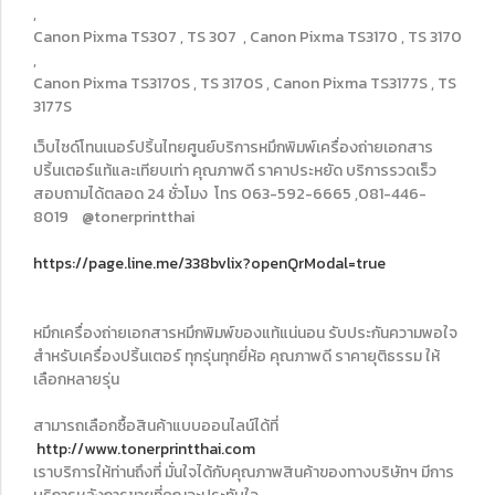
,
Canon Pixma TS307 , TS 307 , Canon Pixma TS3170 , TS 3170
,
Canon Pixma TS3170S , TS 3170S , Canon Pixma TS3177S , TS
3177S
เว็บไซด์โทนเนอร์ปริ้นไทยศูนย์บริการหมึกพิมพ์เครื่องถ่ายเอกสาร
ปริ้นเตอร์แท้และเทียบเท่า คุณภาพดี ราคาประหยัด บริการรวดเร็ว
สอบถามได้ตลอด 24 ชั่วโมง โทร 063-592-6665 ,081-446-
8019 @tonerprintthai
https://page.line.me/338bvlix?openQrModal=true
หมึกเครื่องถ่ายเอกสารหมึกพิมพ์ของแท้แน่นอน รับประกันความพอใจ
สำหรับเครื่องปริ้นเตอร์ ทุกรุ่นทุกยี่ห้อ คุณภาพดี ราคายุติธรรม ให้
เลือกหลายรุ่น
สามารถเลือกซื้อสินค้าแบบออนไลน์ได้ที่
http://www.tonerprintthai.com
เราบริการให้ท่านถึงที่ มั่นใจได้กับคุณภาพสินค้าของทางบริษัทฯ มีการ