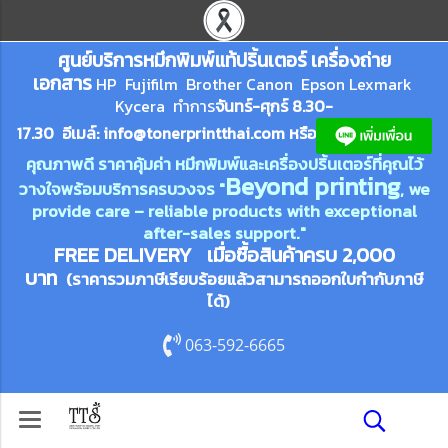
ศูนย์บริการหมึกพิมพ์
แ
ท้ปริ้นเตอร์ เครื่องถ่าย
เอกสาร
HP Fujifilm Brother Canon Epson Lexm
ark
Kycera
ทำการ
จันทร์-ศุกร์ 8.30-
17.30 อีเมล์:
info@tonerprin
tthai.com
ห
รือ
คุณภาพดี ราคาคุ้มค่า หมึกพิมพ์และเครื่องปริ้นเตอร์ที่คุณไว้
Beyond printing
วางใจพร้อมบริการครบวงจร "
, we
provide care – reliable products with exceptional
after-sales support."
FREE DELIVERY เมื่อซื้อสินค้าครบ 2,000
บาท
(ราคารวมภาษีเรียบร้อยแล้วสามารถออกใบกำกับภาษี
ได้)
063-592-6665