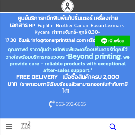
ศูนย์บริการหมึกพิมพ์
แ
ท้ปริ้นเตอร์ เครื่องถ่าย
เอกสาร
HP Fujifilm Brother Canon Epson Lexm
ark
Kycera
ทำการ
จันทร์-ศุกร์ 8.30-
17.30 อีเมล์:
info@tonerprin
tthai.com
ห
รือ
คุณภาพดี ราคาคุ้มค่า หมึกพิมพ์และเครื่องปริ้นเตอร์ที่คุณไว้
Beyond printing
วางใจพร้อมบริการครบวงจร "
, we
provide care – reliable products with exceptional
after-sales support."
FREE DELIVERY เมื่อซื้อสินค้าครบ 2,000
บาท
(ราคารวมภาษีเรียบร้อยแล้วสามารถออกใบกำกับภาษี
ได้)
063-592-6665