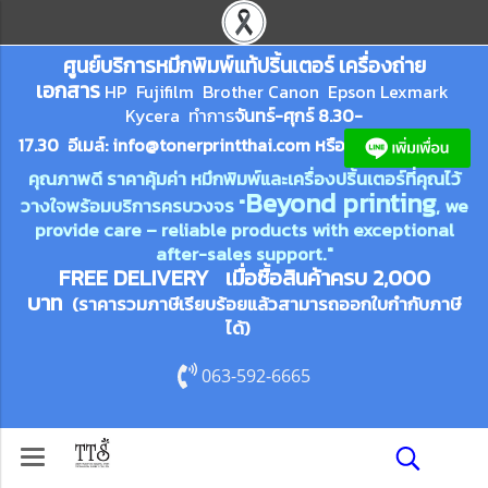
ศูนย์บริการหมึกพิมพ์
แ
ท้ปริ้นเตอร์ เครื่องถ่าย
เอกสาร
HP Fujifilm Brother Canon Epson Lexm
ark
Kycera
ทำการ
จันทร์-ศุกร์ 8.30-
17.30 อีเมล์:
info@tonerprin
tthai.com
ห
รือ
คุณภาพดี ราคาคุ้มค่า หมึกพิมพ์และเครื่องปริ้นเตอร์ที่คุณไว้
Beyond printing
วางใจพร้อมบริการครบวงจร "
, we
provide care – reliable products with exceptional
after-sales support."
FREE DELIVERY เมื่อซื้อสินค้าครบ 2,000
บาท
(ราคารวมภาษีเรียบร้อยแล้วสามารถออกใบกำกับภาษี
ได้)
063-592-6665