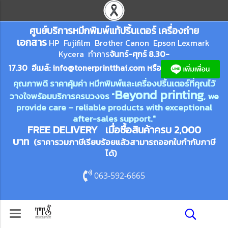
ศูนย์บริการหมึกพิมพ์
แ
ท้ปริ้นเตอร์ เครื่องถ่าย
เอกสาร
HP Fujifilm Brother Canon Epson Lexm
ark
Kycera
ทำการ
จันทร์-ศุกร์ 8.30-
17.30 อีเมล์:
info@tonerprin
tthai.com
ห
รือ
คุณภาพดี ราคาคุ้มค่า หมึกพิมพ์และเครื่องปริ้นเตอร์ที่คุณไว้
Beyond printing
วางใจพร้อมบริการครบวงจร "
, we
provide care – reliable products with exceptional
after-sales support."
FREE DELIVERY เมื่อซื้อสินค้าครบ 2,000
บาท
(ราคารวมภาษีเรียบร้อยแล้วสามารถออกใบกำกับภาษี
ได้)
063-592-6665