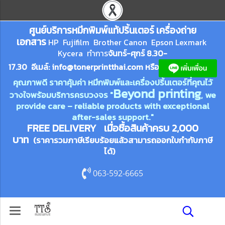
ศูนย์บริการหมึกพิมพ์
แ
ท้ปริ้นเตอร์ เครื่องถ่าย
เอกสาร
HP Fujifilm Brother Canon Epson Lexm
ark
Kycera
ทำการ
จันทร์-ศุกร์ 8.30-
17.30 อีเมล์:
info@tonerprin
tthai.com
ห
รือ
คุณภาพดี ราคาคุ้มค่า หมึกพิมพ์และเครื่องปริ้นเตอร์ที่คุณไว้
Beyond printing
วางใจพร้อมบริการครบวงจร "
, we
provide care – reliable products with exceptional
after-sales support."
FREE DELIVERY เมื่อซื้อสินค้าครบ 2,000
บาท
(ราคารวมภาษีเรียบร้อยแล้วสามารถออกใบกำกับภาษี
ได้)
063-592-6665