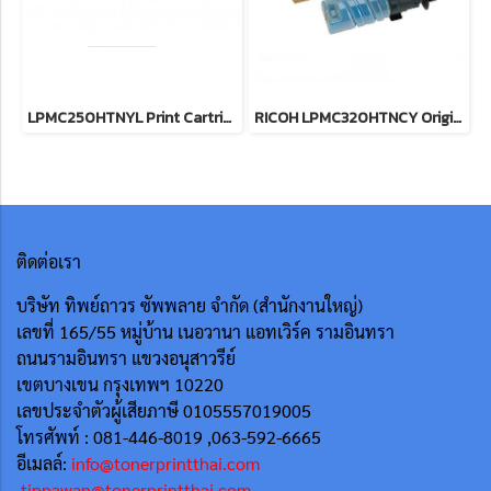
LPMC250HTNYL Print Cartridge Yellow M C250H (6.3K) หมึกพิมพ์เลเซอร์ริโก้โทนเนอร์สีเหลือง รับประกันศูนย์บริการของแท้แน่นอน
RICOH LPMC320HTNCY Original Toner Cartridge (842688) ตลับหมึกโทนเนอร์ (สีฟ้า) 7.5K ของแท้ ประกันศูนย์
ติดต่อเรา
บริษัท ทิพย์ถาวร ซัพพลาย จำกัด (สำนักงานใหญ่)
เลขที่ 165/55
หมู่บ้าน เนอวานา แอทเวิร์ค รามอินทรา
ถนนรามอินทรา แขวงอนุสาวรีย์
เขตบางเขน กรุงเทพฯ 10220
เลขประจำตัวผู้เสียภาษี 0105557019005
โทรศัพท์ : 081-446-8019 ,063-592-6665
อีเมลล์:
info@tonerprintthai.com
tippawan@tonerprintthai.com