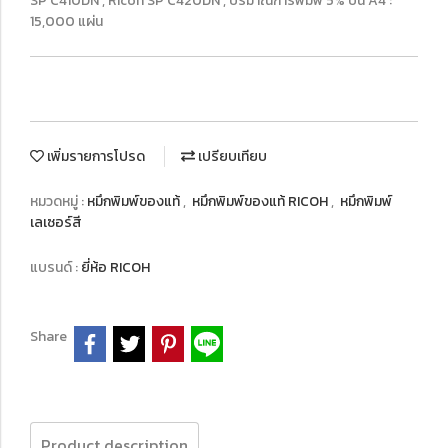
SP C410DN , Ricoh SP C420DN , ปริมาณการพิมพ์ 5% บน A4 :
15,000 แผ่น
เพิ่มรายการโปรด
เปรียบเทียบ
หมวดหมู่ :
หมึกพิมพ์ของแท้
,
หมึกพิมพ์ของแท้ RICOH
,
หมึกพิมพ์
เลเซอร์สี
แบรนด์ :
ยี่ห้อ RICOH
Share
Product description