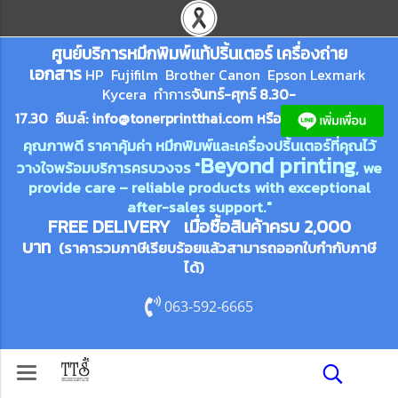
ศูนย์บริการหมึกพิมพ์
แ
ท้ปริ้นเตอร์ เครื่องถ่าย
เอกสาร
HP Fujifilm Brother Canon Epson Lexm
ark
Kycera
ทำการ
จันทร์-ศุกร์ 8.30-
17.30 อีเมล์:
info@tonerprin
tthai.com
ห
รือ
คุณภาพดี ราคาคุ้มค่า หมึกพิมพ์และเครื่องปริ้นเตอร์ที่คุณไว้
Beyond printing
วางใจพร้อมบริการครบวงจร "
, we
provide care – reliable products with exceptional
after-sales support."
FREE DELIVERY เมื่อซื้อสินค้าครบ 2,000
บาท
(ราคารวมภาษีเรียบร้อยแล้วสามารถออกใบกำกับภาษี
ได้)
063-592-6665