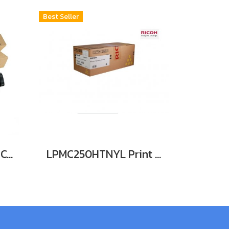
Best Seller
RICOH LPMC320HTNCY Original Toner Cartridge (842688) ตลับหมึกโทนเนอร์ (สีฟ้า) 7.5K ของแท้ ประกันศูนย์
LPMC250HTNYL Print Cartridge Yellow M C250H (6.3K) หมึกพิมพ์เลเซอร์ริโก้โทนเนอร์สีเหลือง รับประกันศูนย์บริการของแท้แน่นอน