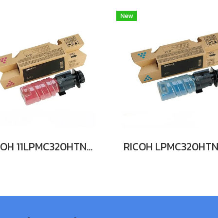
New
RICOH 11LPMC320HTNMG Print Cartridge Magenta M C320H (7.5K) ตลับหมึกโทนเนอร์ (สีม่วงแดง) 7.5K ของแท้ ประกันศูนย์