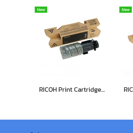
New
New
RICOH Print Cartridge Black M C320H (10.5K) ตลับหมึกโทนเนอร์ (สีดำ) 10.5K ของแท้ ประกันศูนย์