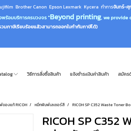
ujifilm Brother Canon Epson Lexm
ark Kycera
ทำการ
จันทร์-ศุ
Beyond printing
างใจพร้อมบริการครบวงจร "
, we provide 
รวมภาษีเรียบร้อยแล้วสามารถออกใบกำกับภาษีได้)
atalog
วิธีการสั่งซื้อสินค้า
แจ้งชำระเงินค่าสินค้า
สมัครด
มพ์ของแท้ RICOH
หมึกพิมพ์เลเซอร์สี
RICOH SP C352 Waste Toner Bott
RICOH SP C352 W