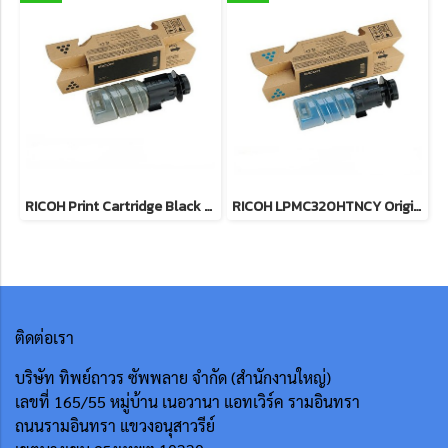
RICOH Print Cartridge Black M C320H (10.5K) ตลับหมึกโทนเนอร์ (สีดำ) 10.5K ของแท้ ประกันศูนย์
RICOH LPMC320HTNCY Original Toner Cartridge (842688) ตลับหมึกโทนเนอร์ (สีฟ้า) 7.5K ของแท้ ประกันศูนย์
ติดต่อเรา
บริษัท ทิพย์ถาวร ซัพพลาย จำกัด (สำนักงานใหญ่)
เลขที่ 165/55
หมู่บ้าน เนอวานา แอทเวิร์ค รามอินทรา
ถนนรามอินทรา แขวงอนุสาวรีย์