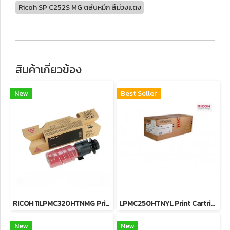
Ricoh SP C252S MG ตลับหมึก สีม่วงแดง
สินค้าเกี่ยวข้อง
New
Best Seller
RICOH 11LPMC320HTNMG Print Cartridge Magenta M C320H (7.5K) ตลับหมึกโทนเนอร์ (สีม่วงแดง) 7.5K ของแท้ ประกันศูนย์
LPMC250HTNYL Print Cartridge Yellow M C250H (6.3K) หมึกพิมพ์เลเซอร์ริโก้โทนเนอร์สีเหลือง รับประกันศูนย์บริการของแท้แน่นอน
New
New