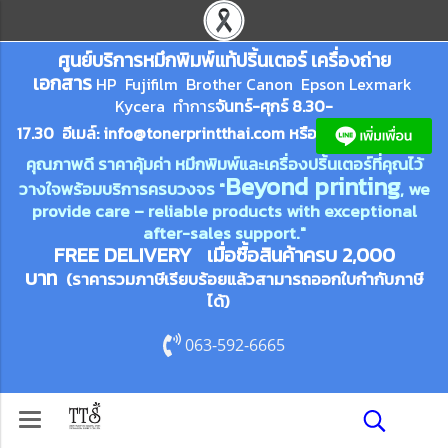
ศูนย์บริการหมึกพิมพ์
แ
ท้ปริ้นเตอร์ เครื่องถ่าย
เอกสาร
HP Fujifilm Brother Canon Epson Lexm
ark
Kycera
ทำการ
จันทร์-ศุกร์ 8.30-
17.30 อีเมล์:
info@tonerprin
tthai.com
ห
รือ
คุณภาพดี ราคาคุ้มค่า หมึกพิมพ์และเครื่องปริ้นเตอร์ที่คุณไว้
Beyond printing
วางใจพร้อมบริการครบวงจร "
, we
provide care – reliable products with exceptional
after-sales support."
FREE DELIVERY เมื่อซื้อสินค้าครบ 2,000
บาท
(ราคารวมภาษีเรียบร้อยแล้วสามารถออกใบกำกับภาษี
ได้)
063-592-6665