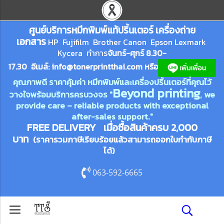
ศูนย์บริการหมึกพิมพ์
แ
ท้ปริ้นเตอร์ เครื่องถ่าย
เอกสาร
HP Fujifilm Brother Canon Epson Lexm
ark
Kycera
ทำการ
จันทร์-ศุกร์ 8.30-
17.30 อีเมล์:
info@tonerprin
tthai.com
ห
รือ
คุณภาพดี ราคาคุ้มค่า หมึกพิมพ์และเครื่องปริ้นเตอร์ที่คุณไว้
Beyond printing
วางใจพร้อมบริการครบวงจร "
, we
provide care – reliable products with exceptional
after-sales support."
FREE DELIVERY เมื่อซื้อสินค้าครบ 2,000
บาท
(ราคารวมภาษีเรียบร้อยแล้วสามารถออกใบกำกับภาษี
ได้)
063-592-6665