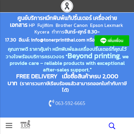
ศูนย์บริการหมึกพิมพ์
แ
ท้ปริ้นเตอร์ เครื่องถ่าย
เอกสาร
HP Fujifilm Brother Canon Epson Lexm
ark
Kycera
ทำการ
จันทร์-ศุกร์ 8.30-
17.30 อีเมล์:
info@tonerprin
tthai.com
ห
รือ
คุณภาพดี ราคาคุ้มค่า หมึกพิมพ์และเครื่องปริ้นเตอร์ที่คุณไว้
Beyond printing
วางใจพร้อมบริการครบวงจร "
, we
provide care – reliable products with exceptional
after-sales support."
FREE DELIVERY เมื่อซื้อสินค้าครบ 2,000
บาท
(ราคารวมภาษีเรียบร้อยแล้วสามารถออกใบกำกับภาษี
ได้)
063-592-6665