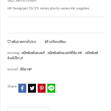
SKU : HPI-P2V86A
HP Designjet Z6/Z9 series photo series ink supplies
เพิ่มรายการโปรด
เปรียบเทียบ
หมวดหมู่ :
หมึกพิมพ์ของแท้
,
หมึกพิมพ์ของแท้ยี่ห้อ HP
,
หมึกพิมพ์
อิงค์เจ็ท LF
แบรนด์ :
ยี่ห้อ HP
Share