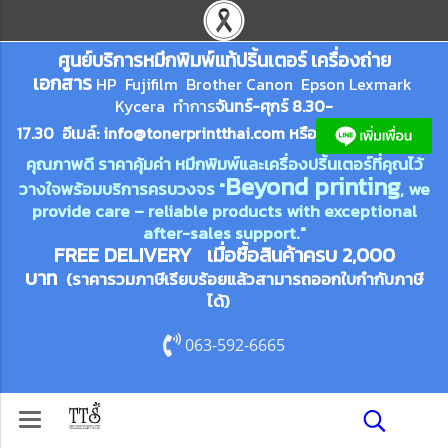
ศูนย์บริการหมึกพิมพ์
แ
ท้ปริ้นเตอร์ เครื่องถ่าย
เอกสาร
HP Fujifilm Brother Canon Epson Lexm
ark
Kycera
ทำการ
จันทร์-ศุกร์ 8.30-
17.30 อีเมล์:
info@tonerprin
tthai.com
ห
รือ
คุณภาพดี ราคาคุ้มค่า หมึกพิมพ์และเครื่องปริ้นเตอร์ที่คุณไว้
Beyond printing
วางใจพร้อมบริการครบวงจร "
, we
provide care – reliable products with exceptional
after-sales support."
FREE DELIVERY เมื่อซื้อสินค้าครบ 2,000
บาท
(ราคารวมภาษีเรียบร้อยแล้วสามารถออกใบกำกับภาษี
ได้)
063-592-6665