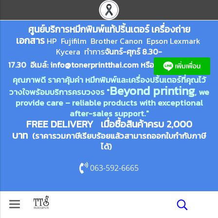
ศูนย์บริการหมึกพิมพ์
แ
ท้ปริ้นเตอร์ เครื่องถ่าย
เอกสาร
HP Fujifilm Brother Canon Epson Lexm
ark
Kycera
ทำการ
จันทร์-ศุกร์ 8.30-
17.30 อีเมล์:
info@tonerprin
tthai.com
ห
รือ
คุณภาพดี ราคาคุ้มค่า หมึกพิมพ์และเครื่องปริ้นเตอร์ที่คุณไว้
Beyond printing
วางใจพร้อมบริการครบวงจร "
, we
provide care – reliable products with exceptional
after-sales support."
FREE DELIVERY เมื่อซื้อสินค้าครบ 2,000
บาท
(ราคารวมภาษีเรียบร้อยแล้วสามารถออกใบกำกับภาษี
ได้)
063-592-6665