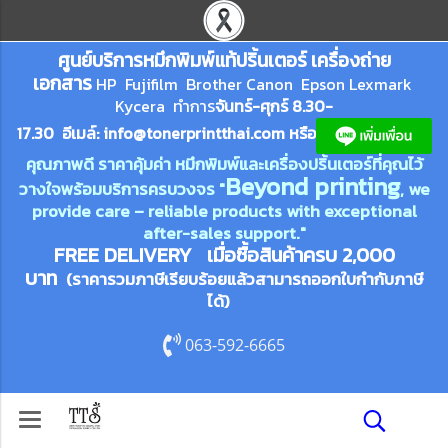
ศูนย์บริการหมึกพิมพ์
แ
ท้ปริ้นเตอร์ เครื่องถ่าย
เอกสาร
HP Fujifilm Brother Canon Epson Lexm
ark
Kycera
ทำการ
จันทร์-ศุกร์ 8.30-
17.30 อีเมล์:
info@tonerprin
tthai.com
ห
รือ
คุณภาพดี ราคาคุ้มค่า หมึกพิมพ์และเครื่องปริ้นเตอร์ที่คุณไว้
Beyond printing
วางใจพร้อมบริการครบวงจร "
, we
provide care – reliable products with exceptional
after-sales support."
FREE DELIVERY เมื่อซื้อสินค้าครบ 2,000
บาท
(ราคารวมภาษีเรียบร้อยแล้วสามารถออกใบกำกับภาษี
ได้)
063-592-6665