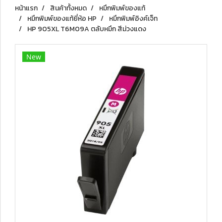
หน้าแรก
สินค้าทั้งหมด
หมึกพิมพ์ของแท้
หมึกพิมพ์ของแท้ยี่ห้อ HP
หมึกพิมพ์อิงค์เจ็ท
HP 905XL T6M09A ตลับหมึก สีม่วงแดง
New