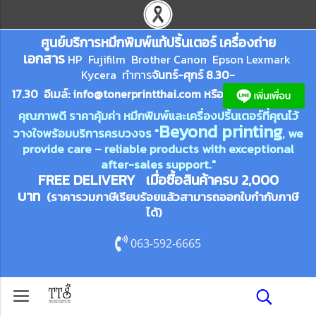
ศูนย์บริการหมึกพิมพ์
แ
ท้ปริ้นเตอร์ เครื่องถ่าย
เอกสาร
HP Fujifilm Brother Canon Epson Lexm
ark
Kycera
ทำการ
จันทร์-ศุกร์ 8.30-
17.30 อีเมล์:
info@tonerprin
tthai.com
ห
รือ
คุณภาพดี ราคาคุ้มค่า หมึกพิมพ์และเครื่องปริ้นเตอร์ที่คุณไว้
Beyond printing
วางใจพร้อมบริการครบวงจร "
, we
provide care – reliable products with exceptional
after-sales support."
FREE DELIVERY เมื่อซื้อสินค้าครบ 2,000
บาท
(ราคารวมภาษีเรียบร้อยแล้วสามารถออกใบกำกับภาษี
ได้)
063-592-6665