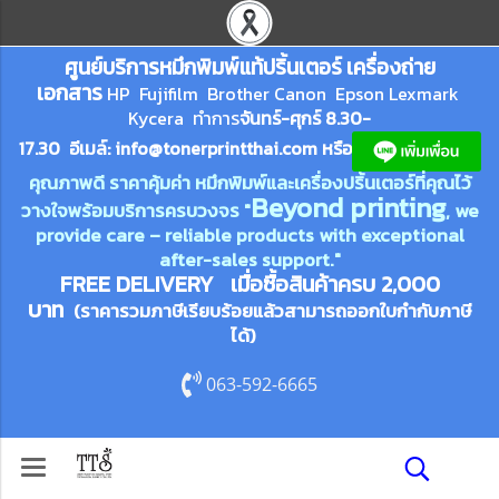
ศูนย์บริการหมึกพิมพ์
แ
ท้ปริ้นเตอร์ เครื่องถ่าย
เอกสาร
HP Fujifilm Brother Canon Epson Lexm
ark
Kycera
ทำการ
จันทร์-ศุกร์ 8.30-
17.30 อีเมล์:
info@tonerprin
tthai.com
ห
รือ
คุณภาพดี ราคาคุ้มค่า หมึกพิมพ์และเครื่องปริ้นเตอร์ที่คุณไว้
Beyond printing
วางใจพร้อมบริการครบวงจร "
, we
provide care – reliable products with exceptional
after-sales support."
FREE DELIVERY เมื่อซื้อสินค้าครบ 2,000
บาท
(ราคารวมภาษีเรียบร้อยแล้วสามารถออกใบกำกับภาษี
ได้)
063-592-6665