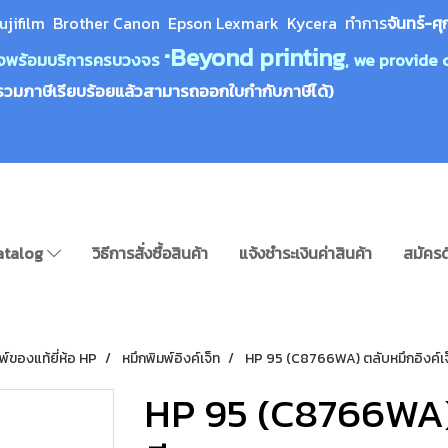
ujifilm Brother Canon Epson Lexm
ark Kycera
ทำการ
จันทร์-ศุ
Beyond printing
างใจพร้อมบริการครบวงจร "
, we provide 
รวมภาษีเรียบร้อยแล้วสามารถออกใบกำกับภาษีได้)
atalog
วิธีการสั่งซื้อสินค้า
แจ้งชำระเงินค่าสินค้า
สมัครด
พ์ของแท้ยี่ห้อ HP
หมึกพิมพ์อิงค์เจ็ท
HP 95 (C8766WA) ตลับหมึกอิงค์เจ็
HP 95 (C8766WA) 