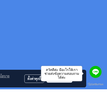
สวัสดีค่ะ มีอะไรให้เรา
ช่วยส่งข้อความสอบถาม
นโยบาย
ได้ค่ะ
ตั้งค่าคุกกี้
ยอมรับทั้งหมด
mark , Kycera ริบบอน ฟิล์มแฟกซ์ ของแท้ และ หมึกพิมพ์เทียบเท่า