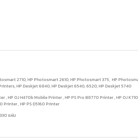
mart 2710, HP Photosmart 2610, HP Photosmart 375, HP Photosmart 32
 Printers, HP Deskjet 6840, HP Deskjet 6540, 6520, HP Deskjet 5740
ter , HP OJ H470b Mobile Printer , HP PS Pro B8770 Printer , HP OJ K710
0 Printer , HP PS D5160 Printer
330 แผ่น