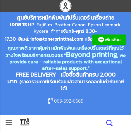
ศูนย์บริการหมึกพิมพ์
แ
ท้ปริ้นเตอร์ เครื่องถ่าย
เอกสาร
HP Fujifilm Brother Canon Epson Lexm
ark
Kycera
ทำการ
จันทร์-ศุกร์ 8.30-
17.30 อีเมล์:
info@tonerprin
tthai.com
ห
รือ
คุณภาพดี ราคาคุ้มค่า หมึกพิมพ์และเครื่องปริ้นเตอร์ที่คุณไว้
Beyond printing
วางใจพร้อมบริการครบวงจร "
, we
provide care – reliable products with exceptional
after-sales support."
FREE DELIVERY เมื่อซื้อสินค้าครบ 2,000
บาท
(ราคารวมภาษีเรียบร้อยแล้วสามารถออกใบกำกับภาษี
ได้)
063-592-6665