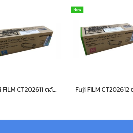
New
Fuji FILM CT202611 ตลับหมึก For DocuPrint CP315dw/ CM315z หมึกพิมพ์เลเซอร์โทนเนอร์สีฟ้า รับประกันศูนย์บริการของแท้แน่นอน