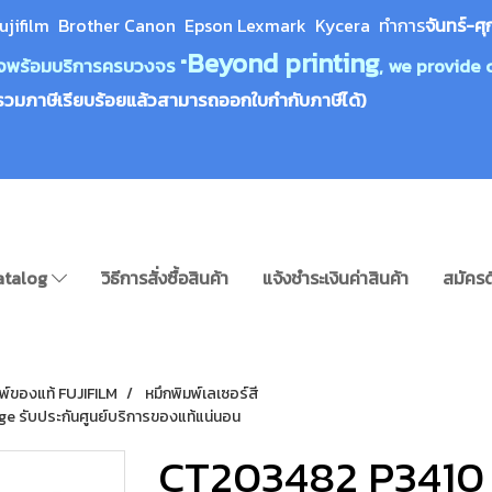
ujifilm Brother Canon Epson Lexm
ark Kycera
ทำการ
จันทร์-ศุ
Beyond printing
างใจพร้อมบริการครบวงจร "
, we provide 
รวมภาษีเรียบร้อยแล้วสามารถออกใบกำกับภาษีได้)
atalog
วิธีการสั่งซื้อสินค้า
แจ้งชำระเงินค่าสินค้า
สมัครด
มพ์ของแท้ FUJIFILM
หมึกพิมพ์เลเซอร์สี
e รับประกันศูนย์บริการของแท้แน่นอน
CT203482 P3410 