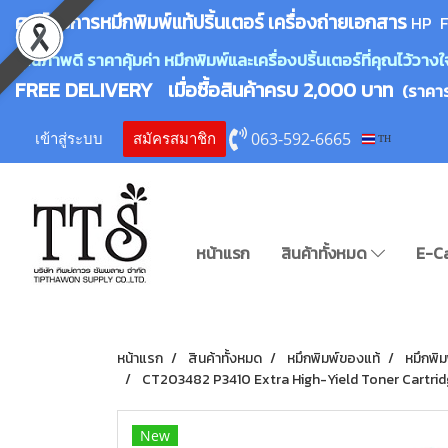
ศูนย์บริการหมึกพิมพ์
แ
ท้ปริ้นเตอร์ เครื่องถ่ายเอกสาร
HP F
คุณภาพดี ราคาคุ้มค่า หมึกพิมพ์และเครื่องปริ้นเตอร์ที่คุณไว้ว
FREE DELIVERY เมื่อซื้อสินค้าครบ 2,000 บาท
(ราคา
063-592-6665
เข้าสู่ระบบ
สมัครสมาชิก
TH
หน้าแรก
สินค้าทั้งหมด
E-C
หน้าแรก
สินค้าทั้งหมด
หมึกพิมพ์ของแท้
หมึกพิ
CT203482 P3410 Extra High-Yield Toner Cartridg
New