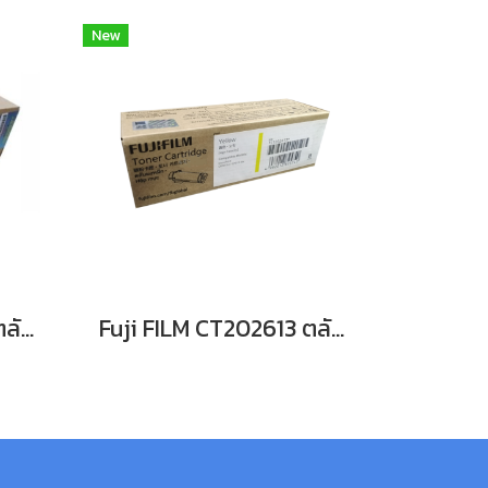
New
Fuji FILM CT202612 ตลับหมึกFor DocuPrint CP315dw/ CM315z หมึกพิมพ์เลเซอร์โทนเนอร์สีแดง รับประกันศูนย์บริการของแท้แน่นอน
Fuji FILM CT202613 ตลับหมึก FOR DocuPrint CP315dw/ CM315z หมึกพิมพ์เลเซอร์โทนเนอร์สีเหลือง รับประกันศูนย์บริการของแท้แน่นอน