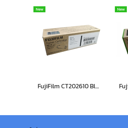
New
New
FujiFilm CT202610 Black For DocuPrint CP315dw/ CM315z หมึกพิมพ์เลเซอร์โทนเนอร์สีดำ รับประกันศูนย์บริการของแท้แน่นอน