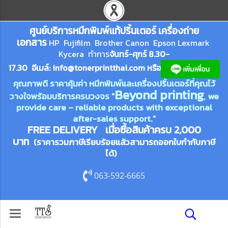
ศูนย์บริการหมึกพิมพ์
แ
ท้ปริ้นเตอร์ เครื่องถ่าย
เอกสาร
HP Fujifilm Brother Canon Epson Lexm
ark
Kycera
ทำการ
จันทร์-ศุกร์ 8.30-
17.30 อีเมล์:
info@tonerprin
tthai.com
ห
รือ
คุณภาพดี ราคาคุ้มค่า หมึกพิมพ์และเครื่องปริ้นเตอร์ที่คุณไว้
Beyond printing
วางใจพร้อมบริการครบวงจร "
, we
provide care – reliable products with exceptional
after-sales support."
FREE DELIVERY เมื่อซื้อสินค้าครบ 2,000
บาท
(ราคารวมภาษีเรียบร้อยแล้วสามารถออกใบกำกับภาษี
ได้)
063-592-6665