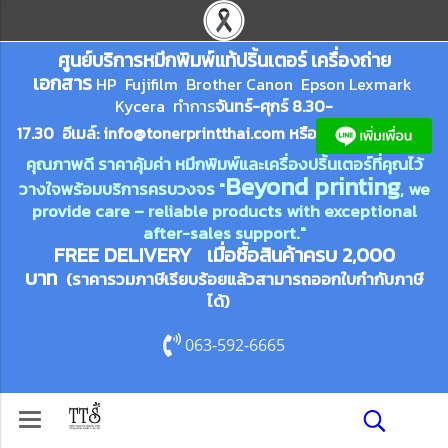
ศูนย์บริการหมึกพิมพ์
แ
ท้ปริ้นเตอร์ เครื่องถ่าย
เอกสาร
HP Fujifilm Brother Canon Epson Lexm
ark
Kycera
ทำการ
จันทร์-ศุกร์ 8.30-
17.30 อีเมล์:
info@tonerprin
tthai.com
ห
รือ
คุณภาพดี ราคาคุ้มค่า หมึกพิมพ์และเครื่องปริ้นเตอร์ที่คุณไว้
Beyond printing
วางใจพร้อมบริการครบวงจร "
, we
provide care – reliable products with exceptional
after-sales support."
FREE DELIVERY เมื่อซื้อสินค้าครบ 2,000
บาท
(ราคารวมภาษีเรียบร้อยแล้วสามารถออกใบกำกับภาษี
ได้)
063-592-6665