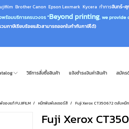
ujifilm Brother Canon Epson Lexm
ark Kycera
ทำการ
จันทร์-ศุ
Beyond printing
างใจพร้อมบริการครบวงจร "
, we provide 
รวมภาษีเรียบร้อยแล้วสามารถออกใบกำกับภาษีได้)
atalog
วิธีการสั่งซื้อสินค้า
แจ้งชำระเงินค่าสินค้า
สมัครด
มพ์ของแท้ FUJIFILM
หมึกพิมพ์เลเซอร์สี
Fuji Xerox CT350672 ตลับหมึก
Fuji Xerox CT350