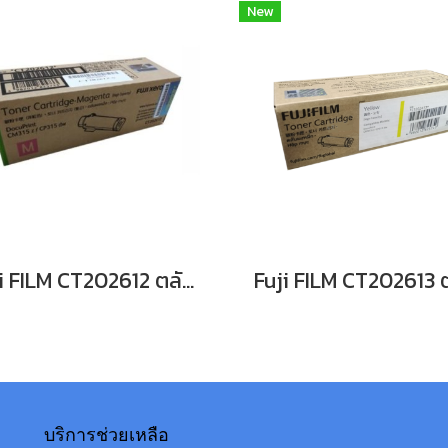
New
Fuji FILM CT202612 ตลับหมึกFor DocuPrint CP315dw/ CM315z หมึกพิมพ์เลเซอร์โทนเนอร์สีแดง รับประกันศูนย์บริการของแท้แน่นอน
บริการช่วยเหลือ