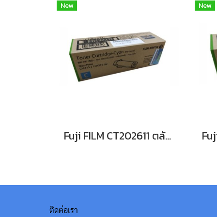
New
New
Fuji FILM CT202611 ตลับหมึก For DocuPrint CP315dw/ CM315z หมึกพิมพ์เลเซอร์โทนเนอร์สีฟ้า รับประกันศูนย์บริการของแท้แน่นอน
ติดต่อเรา