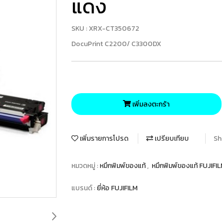
แดง
SKU : XRX-CT350672
DocuPrint C2200/ C3300DX
เพิ่มลงตะกร้า
เพิ่มรายการโปรด
เปรียบเทียบ
Sh
หมวดหมู่ :
หมึกพิมพ์ของแท้
,
หมึกพิมพ์ของแท้ FUJIFI
แบรนด์ :
ยี่ห้อ FUJIFILM