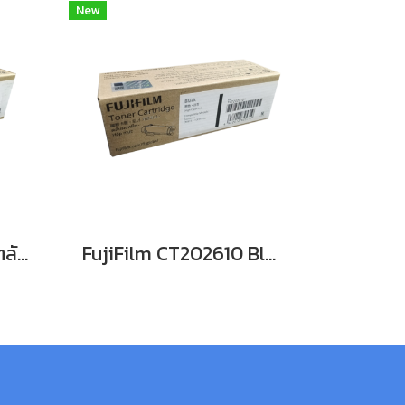
New
Fuji FILM CT202613 ตลับหมึก FOR DocuPrint CP315dw/ CM315z หมึกพิมพ์เลเซอร์โทนเนอร์สีเหลือง รับประกันศูนย์บริการของแท้แน่นอน
FujiFilm CT202610 Black For DocuPrint CP315dw/ CM315z หมึกพิมพ์เลเซอร์โทนเนอร์สีดำ รับประกันศูนย์บริการของแท้แน่นอน