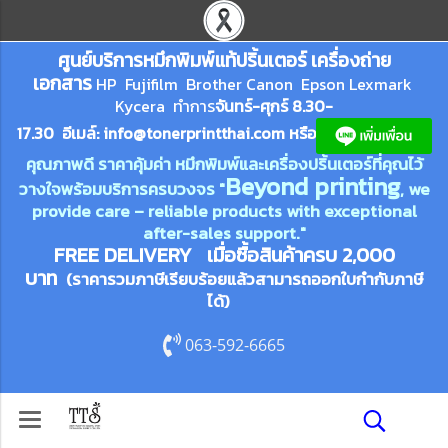
ศูนย์บริการหมึกพิมพ์
แ
ท้ปริ้นเตอร์ เครื่องถ่าย
เอกสาร
HP Fujifilm Brother Canon Epson Lexm
ark
Kycera
ทำการ
จันทร์-ศุกร์ 8.30-
17.30 อีเมล์:
info@tonerprin
tthai.com
ห
รือ
คุณภาพดี ราคาคุ้มค่า หมึกพิมพ์และเครื่องปริ้นเตอร์ที่คุณไว้
Beyond printing
วางใจพร้อมบริการครบวงจร "
, we
provide care – reliable products with exceptional
after-sales support."
FREE DELIVERY เมื่อซื้อสินค้าครบ 2,000
บาท
(ราคารวมภาษีเรียบร้อยแล้วสามารถออกใบกำกับภาษี
ได้)
063-592-6665