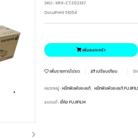
SKU : XRX-CT202337
DocuPrint 5105d
เพิ่มลงตะกร้า
เพิ่มรายการโปรด
เปรียบเทียบ
Sh
หมวดหมู่ :
หมึกพิมพ์ของแท้
,
หมึกพิมพ์ของแท้ FUJIFI
แบรนด์ :
ยี่ห้อ FUJIFILM