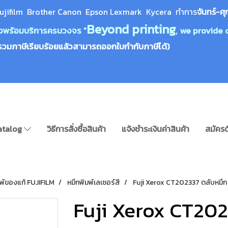
ujifilm Brother Canon Epson Lexm
ark Kycera
ทำการ
จันทร์-ศุ
Beyond printing
างใจพร้อมบริการครบวงจร "
, we provide 
รวมภาษีเรียบร้อยแล้วสามารถออกใบกำกับภาษีได้)
atalog
วิธีการสั่งซื้อสินค้า
แจ้งชำระเงินค่าสินค้า
สมัครด
มพ์ของแท้ FUJIFILM
หมึกพิมพ์เลเซอร์สี
Fuji Xerox CT202337 ตลับหมึก
Fuji Xerox CT202