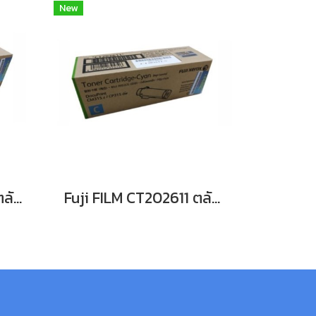
New
Fuji FILM CT202612 ตลับหมึกFor DocuPrint CP315dw/ CM315z หมึกพิมพ์เลเซอร์โทนเนอร์สีแดง รับประกันศูนย์บริการของแท้แน่นอน
Fuji FILM CT202611 ตลับหมึก For DocuPrint CP315dw/ CM315z หมึกพิมพ์เลเซอร์โทนเนอร์สีฟ้า รับประกันศูนย์บริการของแท้แน่นอน