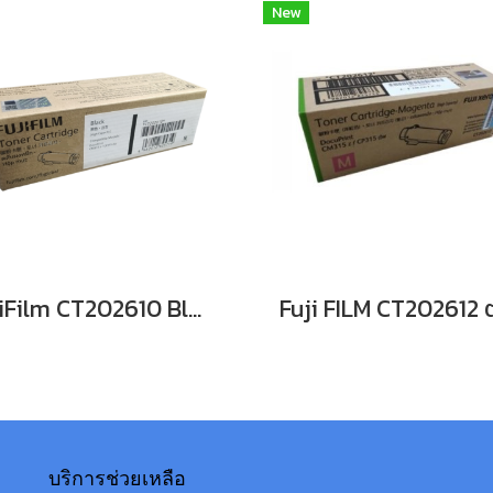
New
FujiFilm CT202610 Black For DocuPrint CP315dw/ CM315z หมึกพิมพ์เลเซอร์โทนเนอร์สีดำ รับประกันศูนย์บริการของแท้แน่นอน
บริการช่วยเหลือ