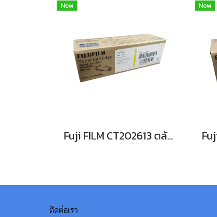
New
New
Fuji FILM CT202613 ตลับหมึก FOR DocuPrint CP315dw/ CM315z หมึกพิมพ์เลเซอร์โทนเนอร์สีเหลือง รับประกันศูนย์บริการของแท้แน่นอน
ติดต่อเรา