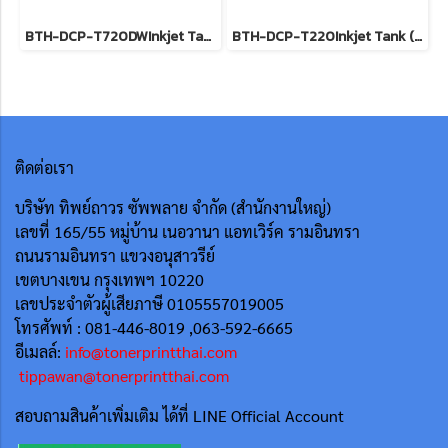
BTH-DCP-T720DWInkjet Tank (CISS)A4สี-ขาวดำ"ความเร็วในการพิมพ์(สี/ขาวดำ) 26/30Print/Copy/Scan2 ปี - Carry-in Service รวมหัวพิมพ์ หรือ 30,000 แผ่น (แล้วแต่ระยะใดถึงก่อน)ยกเลิกการผลิตแล้วค่ะ
BTH-DCP-T220Inkjet Tank (CISS)A4สี-ขาวดำ"ความเร็วในการพิมพ์(สี/ขาวดำ) PPM" 11/28Print/Copy/Scan2 ปี - Carry-in Service รวมหัวพิมพ์ หรือ 30,000 แผ่น (แล้วแต่ระยะใดถึงก่อน) ยกเลิกการผลิตแล้วค่ะ
ติดต่อเรา
บริษัท ทิพย์ถาวร ซัพพลาย จำกัด (สำนักงานใหญ่)
เลขที่ 165/55
หมู่บ้าน เนอวานา แอทเวิร์ค รามอินทรา
ถนนรามอินทรา แขวงอนุสาวรีย์
เขตบางเขน กรุงเทพฯ 10220
เลขประจำตัวผู้เสียภาษี 0105557019005
โทรศัพท์ : 081-446-8019 ,063-592-6665
อีเมลล์:
info@tonerprintthai.com
tippawan@tonerprintthai.com
สอบถามสินค้าเพิ่มเติม ได้ที่ LINE Official Account