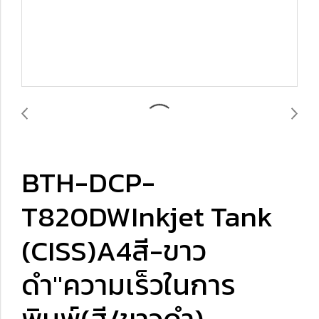
BTH-DCP-
T820DWInkjet Tank
(CISS)A4สี-ขาว
ดำ"ความเร็วในการ