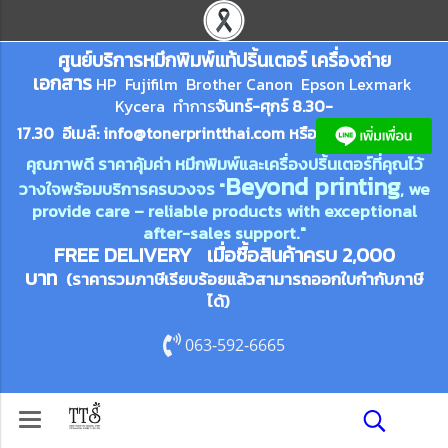
ศูนย์บริการหมึกพิมพ์
แ
ท้ปริ้นเตอร์ เครื่องถ่าย
เอกสาร
HP Fujifilm Brother Canon Epson Lexm
ark
Kycera
ทำการ
จันทร์-ศุกร์ 8.30-
17.30 อีเมล์:
info@tonerprin
tthai.com
ห
รือ
คุณภาพดี ราคาคุ้มค่า หมึกพิมพ์และเครื่องปริ้นเตอร์ที่คุณไว้
Beyond printing
วางใจพร้อมบริการครบวงจร "
, we
provide care – reliable products with exceptional
after-sales support."
FREE DELIVERY เมื่อซื้อสินค้าครบ 2,000
บาท
(ราคารวมภาษีเรียบร้อยแล้วสามารถออกใบกำกับภาษี
ได้)
063-592-6665