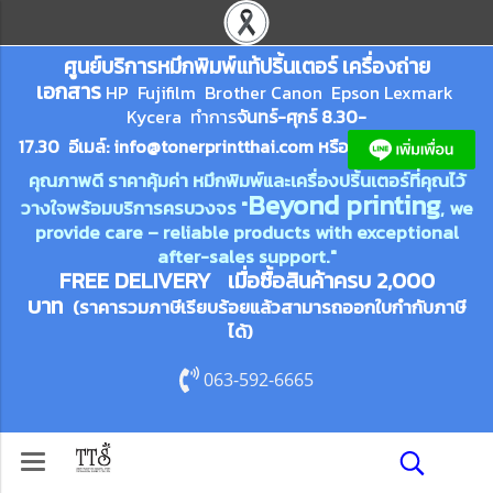
ศูนย์บริการหมึกพิมพ์
แ
ท้ปริ้นเตอร์ เครื่องถ่าย
เอกสาร
HP Fujifilm Brother Canon Epson Lexm
ark
Kycera
ทำการ
จันทร์-ศุกร์ 8.30-
17.30 อีเมล์:
info@tonerprin
tthai.com
ห
รือ
คุณภาพดี ราคาคุ้มค่า หมึกพิมพ์และเครื่องปริ้นเตอร์ที่คุณไว้
Beyond printing
วางใจพร้อมบริการครบวงจร "
, we
provide care – reliable products with exceptional
after-sales support."
FREE DELIVERY เมื่อซื้อสินค้าครบ 2,000
บาท
(ราคารวมภาษีเรียบร้อยแล้วสามารถออกใบกำกับภาษี
ได้)
063-592-6665