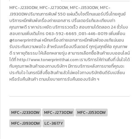
MFC-J2330DW, MFC-J2730DW, MFC-J3530DW, MFC-
J3930DWปริมาณการพิมพ์ 550 แผ่นเว็บไซด์โทนเนอร์ปริ้นไทยศูนย์
บริการหมึกพิมพ์เครื่องถ่ายเอกสาร ปริ้นเตอร์แท้และเทียบเท่า
คุณภาพดี ราคาประหยัด บริการรวดเร็ว สอบถามได้ตลอด 24 ชั่วโมง
สอบถามเพิ่มเติมโทร 063-592-6665 ,081-446-8019 เพิ่มเพื่อน
@tonerprintthai หมึกเครื่องถ่ายเอกสารหมึกพิมพ์ของแท้แน่นอน
รับประกันความพอใจ สำหรับเครื่องปริ้นเตอร์ ทุกรุ่นทุกยี่ห้อ คุณภาพ
ดี ราคายุติธรรม ให้เลือกหลายรุ่น สามารถเลือกซื้อสินค้าแบบออนไลน์
ได้ที่ http://www.tonerprintthai.com เราบริการให้ท่านถึงที่ มั่นใจได้
กับคุณภาพสินค้าของทางบริษัทฯ มีการบริการหลังการขายที่คุณจะ
ประทับใจ ในกรณีสั่งซื้อสินค้าแล้วไม่พอใจทางบริษัทยินดีรับเปลี่ยน
หรือรับคืนสินค้า ตามนโยบายการรับคืนของบริษัท ฯ
MFC-J2330DW
MFC-J2730DW
MFC-J3530DW
MFC-J3930DW
LC-3617Y