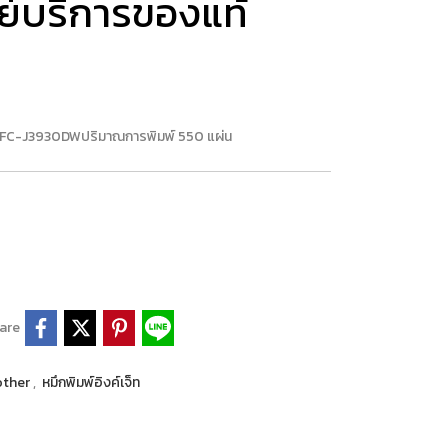
นย์บริการของแท้
C-J3930DWปริมาณการพิมพ์ 550 แผ่น
are
rother
,
หมึกพิมพ์อิงค์เจ็ท