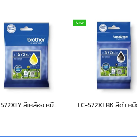
New
LC-572XLY สีเหลือง หมึกพิมพ์อิงค์เจ็ทบราเดอร์ รับประกันศูนย์บริการของแท้แน่นอน, INK CATRIDGE 1,500Pgs for J3660,J3960