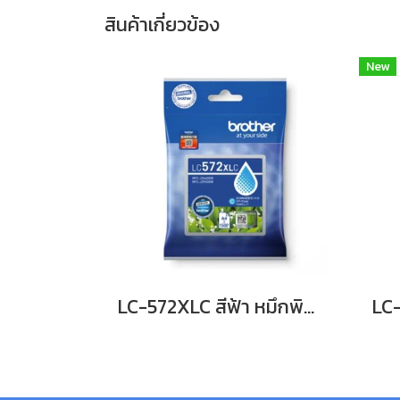
สินค้าเกี่ยวข้อง
New
LC-572XLC สีฟ้า หมึกพิมพ์อิงค์เจ็ทบราเดอร์ รับประกันศูนย์บริการของแท้แน่นอน , INK CATRIDGE 1,500 Pgs for J3660,J3960