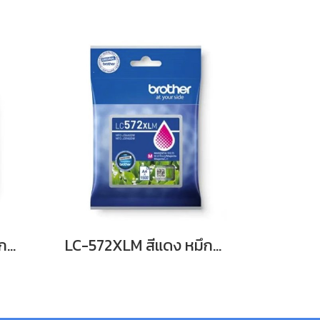
LC-572XLBK สีดำ หมึกพิมพ์อิงค์เจ็ทบราเดอร์ รับประกันศูนย์บริการของแท้แน่นอน BK , INK CATRIDGE 3,000 Pgs for J3660,J3960
LC-572XLM สีแดง หมึกพิมพ์อิงค์เจ็ทบราเดอร์ รับประกันศูนย์บริการของแท้แน่นอน , INK CATRIDGE 1,500Pgs for J3660,J3960