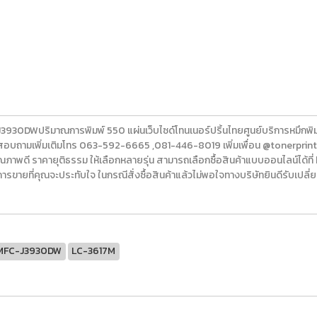
ปริมาณการพิมพ์ 550 แผ่นเว็บไซด์โทนเนอร์ปริ้นไทยศูนย์บริการหมึกพิมพ์เค
สอบถามเพิ่มเติมโทร 063-592-6665 ,081-446-8019 เพิ่มเพื่อน @tonerprintth
 คุณภาพดี ราคายุติธรรม ให้เลือกหลายรุ่น สามารถเลือกซื้อสินค้าแบบออนไลน์ได้ที
ารขายที่คุณจะประทับใจ ในกรณีสั่งซื้อสินค้าแล้วไม่พอใจทางบริษัทยินดีรับเปลี
MFC-J3930DW
LC-3617M