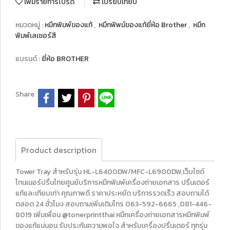
เพิ่มรายการโปรด
เปรียบเทียบ
หมวดหมู่ :
หมึกพิมพ์ของแท้
,
หมึกพิพม์ของแท้ยี่ห้อ Brother
,
หมึก
พิมพ์เลเซอร์สี
แบรนด์ :
ยี่ห้อ BROTHER
Share
Product description
Tower Tray สำหรับรุ่น HL-L6400DW/MFC-L6900DW,เว็บไซด์
โทนเนอร์ปริ้นไทยศูนย์บริการหมึกพิมพ์เครื่องถ่ายเอกสาร ปริ้นเตอร์
แท้และเทียบเท่า คุณภาพดี ราคาประหยัด บริการรวดเร็ว สอบถามได้
ตลอด 24 ชั่วโมง สอบถามเพิ่มเติมโทร 063-592-6665 ,081-446-
8019 เพิ่มเพื่อน @tonerprintthai หมึกเครื่องถ่ายเอกสารหมึกพิมพ์
ของแท้แน่นอน รับประกันความพอใจ สำหรับเครื่องปริ้นเตอร์ ทุกรุ่น