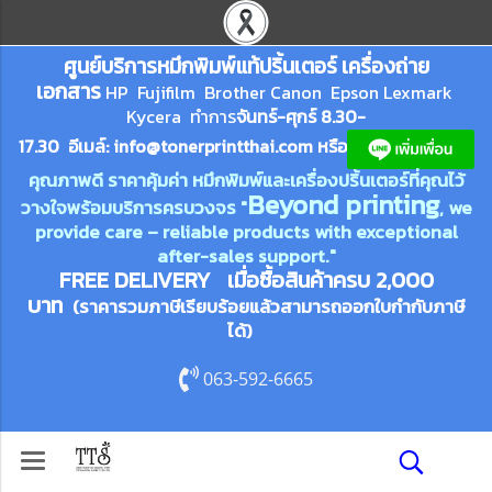
ศูนย์บริการหมึกพิมพ์
แ
ท้ปริ้นเตอร์ เครื่องถ่าย
เอกสาร
HP Fujifilm Brother Canon Epson Lexm
ark
Kycera
ทำการ
จันทร์-ศุกร์ 8.30-
17.30 อีเมล์:
info@tonerprin
tthai.com
ห
รือ
คุณภาพดี ราคาคุ้มค่า หมึกพิมพ์และเครื่องปริ้นเตอร์ที่คุณไว้
Beyond printing
วางใจพร้อมบริการครบวงจร "
, we
provide care – reliable products with exceptional
after-sales support."
FREE DELIVERY เมื่อซื้อสินค้าครบ 2,000
บาท
(ราคารวมภาษีเรียบร้อยแล้วสามารถออกใบกำกับภาษี
ได้)
063-592-6665