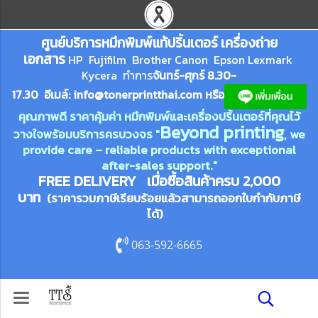
ศูนย์บริการหมึกพิมพ์
แ
ท้ปริ้นเตอร์ เครื่องถ่าย
เอกสาร
HP Fujifilm Brother Canon Epson Lexm
ark
Kycera
ทำการ
จันทร์-ศุกร์ 8.30-
17.30 อีเมล์:
info@tonerprin
tthai.com
ห
รือ
คุณภาพดี ราคาคุ้มค่า หมึกพิมพ์และเครื่องปริ้นเตอร์ที่คุณไว้
Beyond printing
วางใจพร้อมบริการครบวงจร "
, we
provide care – reliable products with exceptional
after-sales support."
FREE DELIVERY เมื่อซื้อสินค้าครบ 2,000
บาท
(ราคารวมภาษีเรียบร้อยแล้วสามารถออกใบกำกับภาษี
ได้)
063-592-6665