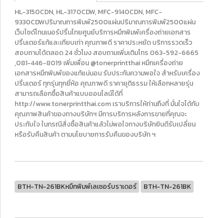
HL-3150CDN, HL-3170CDW, MFC-9140CDN, MFC-
9330CDWปริมาณการพิมพ์2500แผ่นปริมาณการพิมพ์2500แผ่น
เว็บไซด์โทนเนอร์ปริ้นไทยศูนย์บริการหมึกพิมพ์เครื่องถ่ายเอกสาร
ปริ้นเตอร์แท้และเทียบเท่า คุณภาพดี ราคาประหยัด บริการรวดเร็ว
สอบถามได้ตลอด 24 ชั่วโมง สอบถามเพิ่มเติมโทร 063-592-6665
,081-446-8019 เพิ่มเพื่อน @tonerprintthai หมึกเครื่องถ่าย
เอกสารหมึกพิมพ์ของแท้แน่นอน รับประกันความพอใจ สำหรับเครื่อง
ปริ้นเตอร์ ทุกรุ่นทุกยี่ห้อ คุณภาพดี ราคายุติธรรม ให้เลือกหลายรุ่น
สามารถเลือกซื้อสินค้าแบบออนไลน์ได้ที่
http://www.tonerprintthai.com เราบริการให้ท่านถึงที่ มั่นใจได้กับ
คุณภาพสินค้าของทางบริษัทฯ มีการบริการหลังการขายที่คุณจะ
ประทับใจ ในกรณีสั่งซื้อสินค้าแล้วไม่พอใจทางบริษัทยินดีรับเปลี่ยน
หรือรับคืนสินค้า ตามนโยบายการรับคืนของบริษัท ฯ
BTH-TN-261BKหมึกพิมพ์เลเซอร์บราเดอร์
BTH-TN-261BK