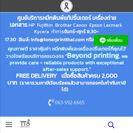
ศูนย์บริการหมึกพิมพ์
แ
ท้ปริ้นเตอร์ เครื่องถ่าย
เอกสาร
HP Fujifilm Brother Canon Epson Lexm
ark
Kycera
ทำการ
จันทร์-ศุกร์ 8.30-
17.30 อีเมล์:
info@tonerprin
tthai.com
ห
รือ
คุณภาพดี ราคาคุ้มค่า หมึกพิมพ์และเครื่องปริ้นเตอร์ที่คุณไว้
Beyond printing
วางใจพร้อมบริการครบวงจร "
, we
provide care – reliable products with exceptional
after-sales support."
FREE DELIVERY เมื่อซื้อสินค้าครบ 2,000
บาท
(ราคารวมภาษีเรียบร้อยแล้วสามารถออกใบกำกับภาษี
ได้)
063-592-6665