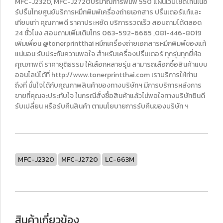
MFC-J2320, MFC-J2720ปริมาณการพิมพ์ 550 แผ่นเว็บไซด์โทนเนอ
ร์ปริ้นไทยศูนย์บริการหมึกพิมพ์เครื่องถ่ายเอกสาร ปริ้นเตอร์แท้และ
เทียบเท่า คุณภาพดี ราคาประหยัด บริการรวดเร็ว สอบถามได้ตลอด
24 ชั่วโมง สอบถามเพิ่มเติมโทร 063-592-6665 ,081-446-8019
เพิ่มเพื่อน @tonerprintthai หมึกเครื่องถ่ายเอกสารหมึกพิมพ์ของแท้
แน่นอน รับประกันความพอใจ สำหรับเครื่องปริ้นเตอร์ ทุกรุ่นทุกยี่ห้อ
คุณภาพดี ราคายุติธรรม ให้เลือกหลายรุ่น สามารถเลือกซื้อสินค้าแบบ
ออนไลน์ได้ที่ http://www.tonerprintthai.com เราบริการให้ท่าน
ถึงที่ มั่นใจได้กับคุณภาพสินค้าของทางบริษัทฯ มีการบริการหลังการ
ขายที่คุณจะประทับใจ ในกรณีสั่งซื้อสินค้าแล้วไม่พอใจทางบริษัทยินดี
รับเปลี่ยน หรือรับคืนสินค้า ตามนโยบายการรับคืนของบริษัท ฯ
MFC-J2320
MFC-J2720
LC-663M
สินค้าเกี่ยวข้อง