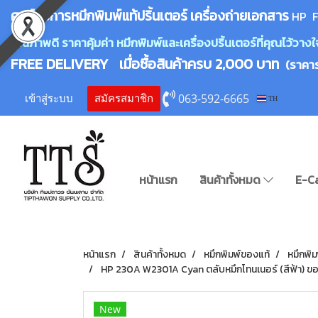
ศูนย์บริการหมึกพิมพ์
แ
ท้ปริ้นเตอร์ เครื่องถ่ายเอกสาร
HP F
คุณภาพดี ราคาคุ้มค่า หมึกพิมพ์และเครื่องปริ้นเตอร์ที่คุณไว้ว
FREE DELIVERY เมื่อซื้อสินค้าครบ 2,000 บาท
(ราคา
063-592-6665
เข้าสู่ระบบ
สมัครสมาชิก
TH
หน้าแรก
สินค้าทั้งหมด
E-C
หน้าแรก
สินค้าทั้งหมด
หมึกพิมพ์ของแท้
หมึกพิม
HP 230A W2301A Cyan ตลับหมึกโทนเนอร์ (สีฟ้า) ของ
New