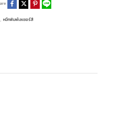
are
P
,
หมึกพิมพ์เลเซอร์สี