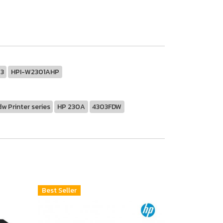
03
HPI-W2301AHP
 Printer series
HP 230A
4303FDW
Best Seller