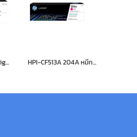
HP 110A (สีดำ) Blk Original Laser Toner Crtg หมึกพิมพ์เลเซอร์เอชพี รับประกันศูนย์บริการของแท้แน่นอน
HPI-CF513A 204A หมึกพิมพ์เลเซอร์โทนเนอร์สีแดง รับประกันศูนย์บริการของแท้แน่นอน