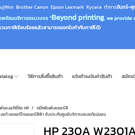
ujifilm Brother Canon Epson Lexm
ark Kycera
ทำการ
จันทร์-ศุ
Beyond printing
างใจพร้อมบริการครบวงจร "
, we provide 
รวมภาษีเรียบร้อยแล้วสามารถออกใบกำกับภาษีได้)
atalog
วิธีการสั่งซื้อสินค้า
แจ้งชำระเงินค่าสินค้า
สมัครด
พ์ของแท้ยี่ห้อ HP
หมึกพิมพ์เลเซอร์สี
แท้ เลเซอร์โทนเนอร์สีฟ้า รับประกันศูนย์บริการของแท้แน่นอน
HP 230A W2301A