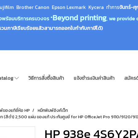
ujifilm Brother Canon Epson Lexm
ark Kycera
ทำการ
จันทร์-ศุ
Beyond printing
างใจพร้อมบริการครบวงจร "
, we provide 
รวมภาษีเรียบร้อยแล้วสามารถออกใบกำกับภาษีได้)
atalog
วิธีการสั่งซื้อสินค้า
แจ้งชำระเงินค่าสินค้า
สมัครด
พ์ของแท้ยี่ห้อ HP
หมึกพิมพ์อิงค์เจ็ท
ท (สีดำ) 2,500 แผ่น ของแท้ ประกันศูนย์ for HP OfficeJet Pro 9110/9120
HP 938e 4S6Y2P