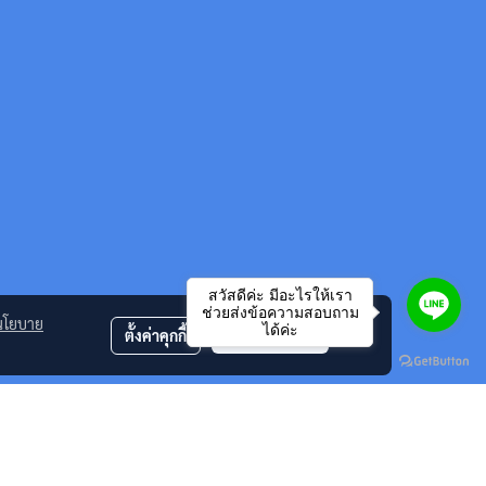
สวัสดีค่ะ มีอะไรให้เรา
ช่วยส่งข้อความสอบถาม
นโยบาย
ได้ค่ะ
ตั้งค่าคุกกี้
ยอมรับทั้งหมด
mark , Kycera ริบบอน ฟิล์มแฟกซ์ ของแท้ และ หมึกพิมพ์เทียบเท่า