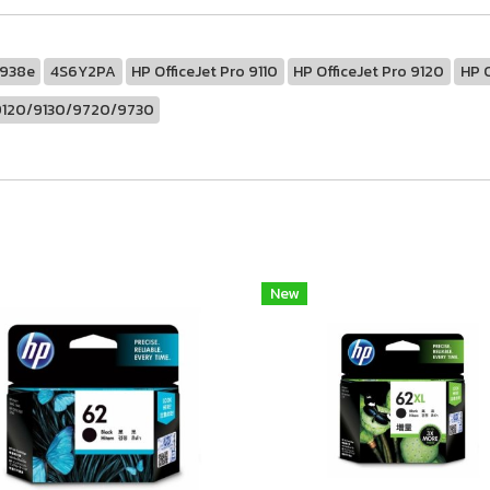
 938e
4S6Y2PA
HP OfficeJet Pro 9110
HP OfficeJet Pro 9120
HP O
0/9120/9130/9720/9730
New