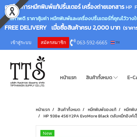
ศูนย์บริการหมึกพิมพ์
แ
ท้ปริ้นเตอร์ เครื่องถ่ายเอกสาร
HP F
คุณภาพดี ราคาคุ้มค่า หมึกพิมพ์และเครื่องปริ้นเตอร์ที่คุณไว้ว
FREE DELIVERY เมื่อซื้อสินค้าครบ 2,000 บาท
(ราคา
063-592-6665
เข้าสู่ระบบ
สมัครสมาชิก
TH
หน้าแรก
สินค้าทั้งหมด
E-C
หน้าแรก
สินค้าทั้งหมด
หมึกพิมพ์ของแท้
หมึกพิม
HP 938e 4S6Y2PA EvoMore Black ตลับหมึกอิงค์เจ็
New