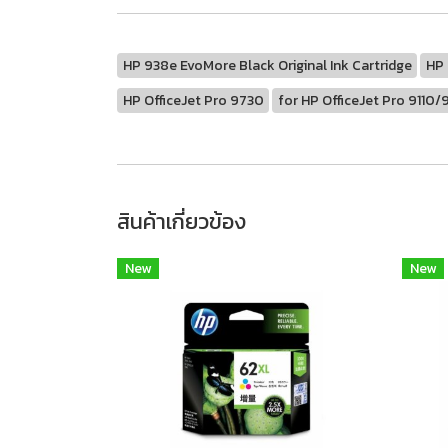
HP 938e EvoMore Black Original Ink Cartridge
HP
HP OfficeJet Pro 9730
for HP OfficeJet Pro 911
สินค้าเกี่ยวข้อง
New
New