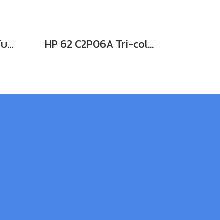
HP 62XL C2P05A ตลับหมึกอิงค์เจ็ท สีดำ
HP 62 C2P06A Tri-color ตลับหมึกอิงค์เจ็ท 3 สี