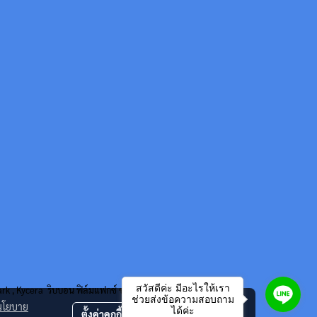
สวัสดีค่ะ มีอะไรให้เรา
mark , Kycera ริบบอน ฟิล์มแฟกซ์ ของแท้ และ หมึกพิมพ์เทียบเท่า
ช่วยส่งข้อความสอบถาม
นโยบาย
ได้ค่ะ
ตั้งค่าคุกกี้
ยอมรับทั้งหมด