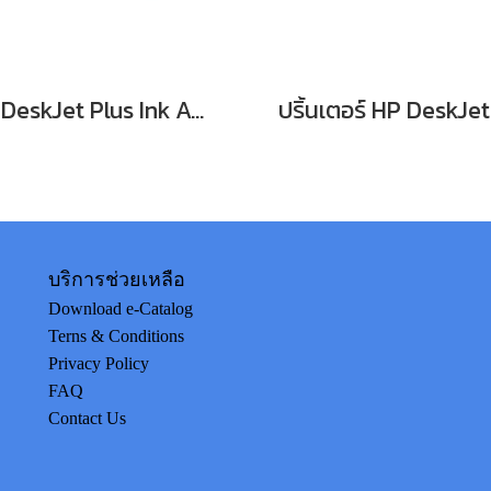
HP DeskJet Plus Ink Advantage 6175 All-in-One Printer (NEW) รับประกัน2 yrs Onsite Support
บริการช่วยเหลือ
Download e-Catalog
Terns & Conditions
Privacy Policy
FAQ
Contact Us