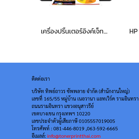
เครื่องปริ้นเตอร์อิงค์เจ็ทพกพา ราคาประหยัด HP OfficeJet 250 Mobile All-in-One Printer ประกันศูนย์บริการ HP 1 ปี
ติดต่อเรา
บริษัท ทิพย์ถาวร ซัพพลาย จำกัด (สำนักงานใหญ่)
เลขที่ 165/55
หมู่บ้าน เนอวานา แอทเวิร์ค รามอินทรา
ถนนรามอินทรา แขวงอนุสาวรีย์
เขตบางเขน กรุงเทพฯ 10220
เลขประจำตัวผู้เสียภาษี 0105557019005
โทรศัพท์ : 081-446-8019 ,063-592-6665
อีเมลล์:
info@tonerprintthai.com