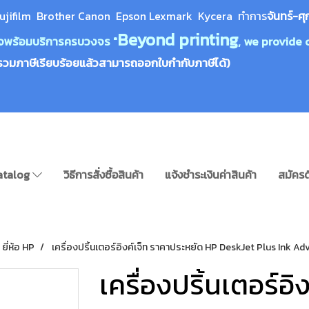
ujifilm Brother Canon Epson Lexm
ark Kycera
ทำการ
จันทร์-ศุ
Beyond printing
างใจพร้อมบริการครบวงจร "
, we provide 
รวมภาษีเรียบร้อยแล้วสามารถออกใบกำกับภาษีได้)
atalog
วิธีการสั่งซื้อสินค้า
แจ้งชำระเงินค่าสินค้า
สมัครด
ยี่ห้อ HP
เครื่องปริ้นเตอร์อิงค์เจ็ท ราคาประหยัด HP DeskJet Plus Ink 
เครื่องปริ้นเตอร์อ