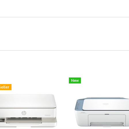
New
Seller