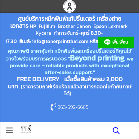
ศูนย์บริการหมึกพิมพ์
แ
ท้ปริ้นเตอร์ เครื่องถ่าย
เอกสาร
HP Fujifilm Brother Canon Epson Lexm
ark
Kycera
ทำการ
จันทร์-ศุกร์ 8.30-
17.30 อีเมล์:
info@tonerprin
tthai.com
ห
รือ
คุณภาพดี ราคาคุ้มค่า หมึกพิมพ์และเครื่องปริ้นเตอร์ที่คุณไว้
Beyond printing
วางใจพร้อมบริการครบวงจร "
, we
provide care – reliable products with exceptional
after-sales support."
FREE DELIVERY เมื่อซื้อสินค้าครบ 2,000
บาท
(ราคารวมภาษีเรียบร้อยแล้วสามารถออกใบกำกับภาษี
ได้)
063-592-6665